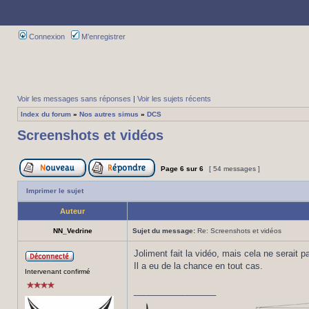
Connexion
M’enregistrer
Voir les messages sans réponses
|
Voir les sujets récents
Index du forum
»
Nos autres simus
»
DCS
Screenshots et vidéos
Page
6
sur
6
[ 54 messages ]
Imprimer le sujet
Auteur
NN_Vedrine
Sujet du message:
Re: Screenshots et vidéos
Joliment fait la vidéo, mais cela ne serait p
Il a eu de la chance en tout cas.
Intervenant confirmé
_________________