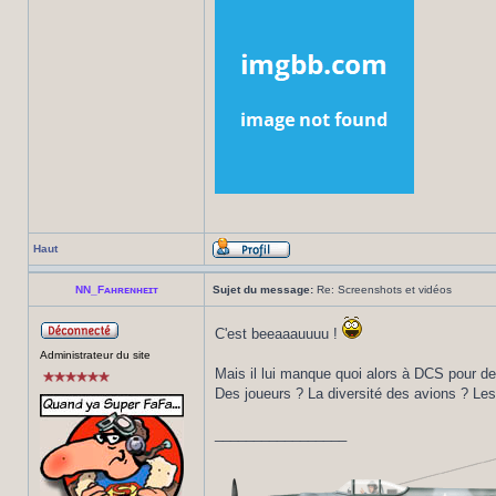
Haut
NN_Fᴀʜʀᴇɴʜᴇɪᴛ
Sujet du message:
Re: Screenshots et vidéos
C'est beeaaauuuu !
Administrateur du site
Mais il lui manque quoi alors à DCS pour d
Des joueurs ? La diversité des avions ? Le
_________________