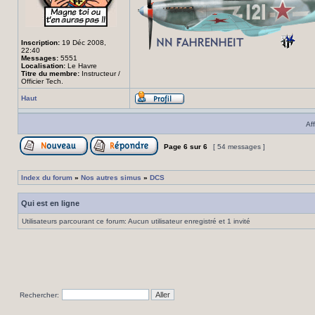
Inscription:
19 Déc 2008,
22:40
Messages:
5551
Localisation:
Le Havre
Titre du membre:
Instructeur /
Officier Tech.
Haut
Af
Page
6
sur
6
[ 54 messages ]
Index du forum
»
Nos autres simus
»
DCS
Qui est en ligne
Utilisateurs parcourant ce forum: Aucun utilisateur enregistré et 1 invité
Rechercher: