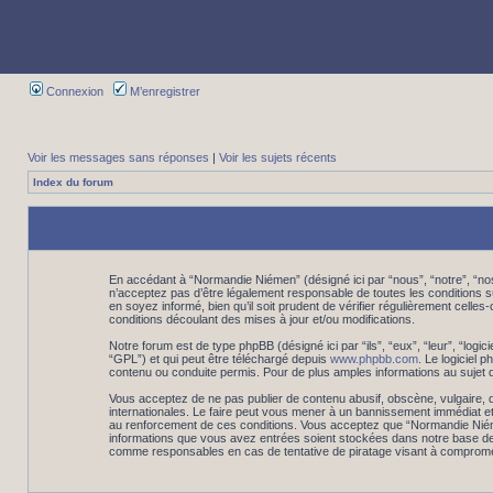
Connexion
M’enregistrer
Voir les messages sans réponses
|
Voir les sujets récents
Index du forum
En accédant à “Normandie Niémen” (désigné ici par “nous”, “notre”, “n
n’acceptez pas d’être légalement responsable de toutes les conditions 
en soyez informé, bien qu’il soit prudent de vérifier régulièrement cel
conditions découlant des mises à jour et/ou modifications.
Notre forum est de type phpBB (désigné ici par “ils”, “eux”, “leur”, “log
“GPL”) et qui peut être téléchargé depuis
www.phpbb.com
. Le logiciel
contenu ou conduite permis. Pour de plus amples informations au sujet 
Vous acceptez de ne pas publier de contenu abusif, obscène, vulgaire, d
internationales. Le faire peut vous mener à un bannissement immédiat et
au renforcement de ces conditions. Vous acceptez que “Normandie Niémen”
informations que vous avez entrées soient stockées dans notre base de 
comme responsables en cas de tentative de piratage visant à comprome