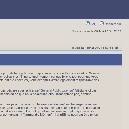
FAQ
Rechercher
Nous sommes le 06 Aoû 2026, 22:52
Heures au format UTC [ Heure d’été ]
eptez d’être légalement responsable des conditions suivantes. Si vous
er celles-ci à n’importe quel moment et nous ferons tout pour que vous
ents ont été effectués, vous acceptez d’être légalement responsable des
rum, déclaré sous la licence “
General Public License
” (désigné ici par
esponsable de ce que nous acceptons et/ou n’acceptons pas, comme
 de votre pays, du pays où “Normandie Niémen” est hébergé ou les lois
nécessaire. L’adresse IP de tous les messages est enregistrée pour aider
 est nécessaire. En tant qu’utilisateur, vous acceptez que toutes les
 consentement, ni “Normandie Niémen”, ni phpBB ne pourront être tenus