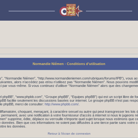
Normandie Niémen - Conditions d’utilisation
os”, “Normandie Niémen”, “http://www.normandieniemen.com/rubriques/forums/IPB”), vous acc
suivantes, alors n’accédez pas et/ou n’utilisez pas “Normandie Niémen”. Nous pouvons modifi
les-ci par vous-même. Si vous continuez d’utiliser “Normandie Niémen” alors que des changem
iciel phpBB”, “www.phpbb.com”, “Groupe phpBB”, “Equipes phpBB”) qui est un script libre de fo
 phpBB facilite seulement les discussions basées sur internet. Le groupe phpBB n’est pas r
de phpBB, merci de consulter:
http://www.phpbb.com/
.
iffamatoire, choquant, menaçant, à caractère sexuel ou autre qui peut transgresser les lois
 permanent, avec une notification à votre fournisseur d’accès à internet si nous le jugeons 
 supprime, édite, déplace ou verrouille n’importe quel sujet lorsque nous estimons que cela
données. Bien que ces informations ne soient pas diffusées à une tierce partie sans votre
ttre les données.
Retour à l’écran de connexion