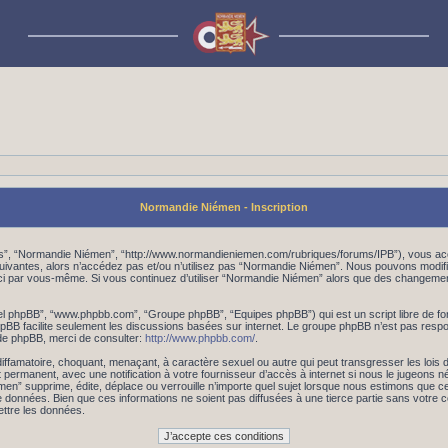
Normandie Niémen - Inscription
os”, “Normandie Niémen”, “http://www.normandieniemen.com/rubriques/forums/IPB”), vous acc
suivantes, alors n’accédez pas et/ou n’utilisez pas “Normandie Niémen”. Nous pouvons modifi
les-ci par vous-même. Si vous continuez d’utiliser “Normandie Niémen” alors que des changem
iciel phpBB”, “www.phpbb.com”, “Groupe phpBB”, “Equipes phpBB”) qui est un script libre de fo
 phpBB facilite seulement les discussions basées sur internet. Le groupe phpBB n’est pas r
de phpBB, merci de consulter:
http://www.phpbb.com/
.
iffamatoire, choquant, menaçant, à caractère sexuel ou autre qui peut transgresser les lois
 permanent, avec une notification à votre fournisseur d’accès à internet si nous le jugeons 
 supprime, édite, déplace ou verrouille n’importe quel sujet lorsque nous estimons que cela
données. Bien que ces informations ne soient pas diffusées à une tierce partie sans votre
ttre les données.