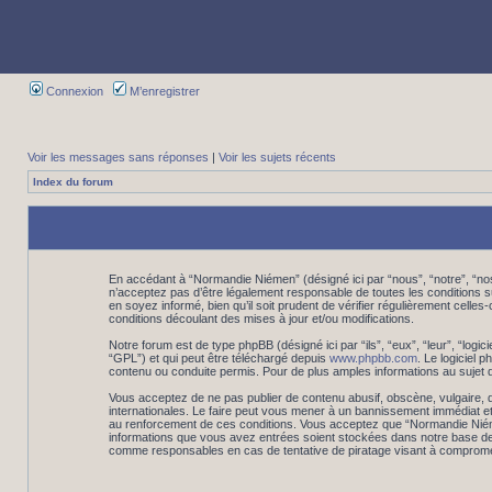
Connexion
M’enregistrer
Voir les messages sans réponses
|
Voir les sujets récents
Index du forum
En accédant à “Normandie Niémen” (désigné ici par “nous”, “notre”, “n
n’acceptez pas d’être légalement responsable de toutes les conditions 
en soyez informé, bien qu’il soit prudent de vérifier régulièrement cel
conditions découlant des mises à jour et/ou modifications.
Notre forum est de type phpBB (désigné ici par “ils”, “eux”, “leur”, “log
“GPL”) et qui peut être téléchargé depuis
www.phpbb.com
. Le logiciel
contenu ou conduite permis. Pour de plus amples informations au sujet 
Vous acceptez de ne pas publier de contenu abusif, obscène, vulgaire, d
internationales. Le faire peut vous mener à un bannissement immédiat et
au renforcement de ces conditions. Vous acceptez que “Normandie Niémen”
informations que vous avez entrées soient stockées dans notre base de 
comme responsables en cas de tentative de piratage visant à comprome