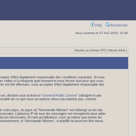
FAQ
Rechercher
Nous sommes le 07 Aoû 2026, 10:48
Heures au format UTC [ Heure d’été ]
eptez d’être légalement responsable des conditions suivantes. Si vous
er celles-ci à n’importe quel moment et nous ferons tout pour que vous
ents ont été effectués, vous acceptez d’être légalement responsable des
rum, déclaré sous la licence “
General Public License
” (désigné ici par
esponsable de ce que nous acceptons et/ou n’acceptons pas, comme
 de votre pays, du pays où “Normandie Niémen” est hébergé ou les lois
nécessaire. L’adresse IP de tous les messages est enregistrée pour aider
 est nécessaire. En tant qu’utilisateur, vous acceptez que toutes les
 consentement, ni “Normandie Niémen”, ni phpBB ne pourront être tenus