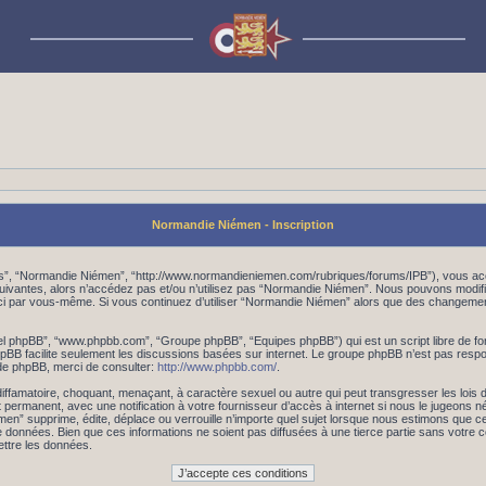
Normandie Niémen - Inscription
os”, “Normandie Niémen”, “http://www.normandieniemen.com/rubriques/forums/IPB”), vous acc
suivantes, alors n’accédez pas et/ou n’utilisez pas “Normandie Niémen”. Nous pouvons modifi
les-ci par vous-même. Si vous continuez d’utiliser “Normandie Niémen” alors que des changem
iciel phpBB”, “www.phpbb.com”, “Groupe phpBB”, “Equipes phpBB”) qui est un script libre de fo
 phpBB facilite seulement les discussions basées sur internet. Le groupe phpBB n’est pas r
de phpBB, merci de consulter:
http://www.phpbb.com/
.
iffamatoire, choquant, menaçant, à caractère sexuel ou autre qui peut transgresser les lois
 permanent, avec une notification à votre fournisseur d’accès à internet si nous le jugeons 
 supprime, édite, déplace ou verrouille n’importe quel sujet lorsque nous estimons que cela
données. Bien que ces informations ne soient pas diffusées à une tierce partie sans votre
ttre les données.