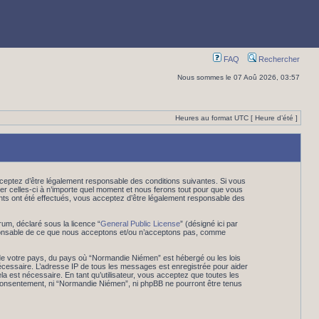
FAQ
Rechercher
Nous sommes le 07 Aoû 2026, 03:57
Heures au format UTC [ Heure d’été ]
eptez d’être légalement responsable des conditions suivantes. Si vous
er celles-ci à n’importe quel moment et nous ferons tout pour que vous
ents ont été effectués, vous acceptez d’être légalement responsable des
rum, déclaré sous la licence “
General Public License
” (désigné ici par
esponsable de ce que nous acceptons et/ou n’acceptons pas, comme
 de votre pays, du pays où “Normandie Niémen” est hébergé ou les lois
nécessaire. L’adresse IP de tous les messages est enregistrée pour aider
 est nécessaire. En tant qu’utilisateur, vous acceptez que toutes les
 consentement, ni “Normandie Niémen”, ni phpBB ne pourront être tenus