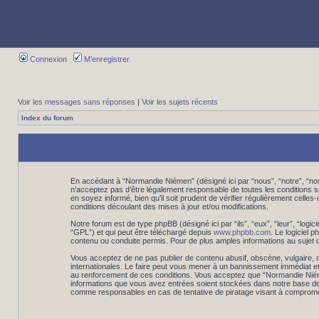
Connexion
M’enregistrer
Voir les messages sans réponses
|
Voir les sujets récents
Index du forum
En accédant à “Normandie Niémen” (désigné ici par “nous”, “notre”, “n
n’acceptez pas d’être légalement responsable de toutes les conditions 
en soyez informé, bien qu’il soit prudent de vérifier régulièrement cel
conditions découlant des mises à jour et/ou modifications.
Notre forum est de type phpBB (désigné ici par “ils”, “eux”, “leur”, “log
“GPL”) et qui peut être téléchargé depuis
www.phpbb.com
. Le logiciel
contenu ou conduite permis. Pour de plus amples informations au sujet 
Vous acceptez de ne pas publier de contenu abusif, obscène, vulgaire, d
internationales. Le faire peut vous mener à un bannissement immédiat et
au renforcement de ces conditions. Vous acceptez que “Normandie Niémen”
informations que vous avez entrées soient stockées dans notre base de 
comme responsables en cas de tentative de piratage visant à comprome