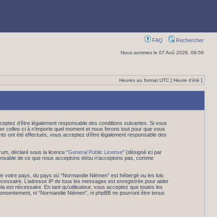
FAQ
Rechercher
Nous sommes le 07 Aoû 2026, 08:56
Heures au format UTC [ Heure d’été ]
eptez d’être légalement responsable des conditions suivantes. Si vous
er celles-ci à n’importe quel moment et nous ferons tout pour que vous
ents ont été effectués, vous acceptez d’être légalement responsable des
rum, déclaré sous la licence “
General Public License
” (désigné ici par
esponsable de ce que nous acceptons et/ou n’acceptons pas, comme
 de votre pays, du pays où “Normandie Niémen” est hébergé ou les lois
nécessaire. L’adresse IP de tous les messages est enregistrée pour aider
 est nécessaire. En tant qu’utilisateur, vous acceptez que toutes les
 consentement, ni “Normandie Niémen”, ni phpBB ne pourront être tenus