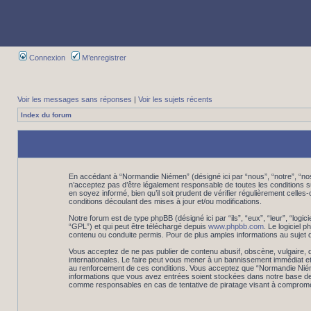
Connexion
M’enregistrer
Voir les messages sans réponses
|
Voir les sujets récents
Index du forum
En accédant à “Normandie Niémen” (désigné ici par “nous”, “notre”, “n
n’acceptez pas d’être légalement responsable de toutes les conditions 
en soyez informé, bien qu’il soit prudent de vérifier régulièrement cel
conditions découlant des mises à jour et/ou modifications.
Notre forum est de type phpBB (désigné ici par “ils”, “eux”, “leur”, “log
“GPL”) et qui peut être téléchargé depuis
www.phpbb.com
. Le logiciel
contenu ou conduite permis. Pour de plus amples informations au sujet 
Vous acceptez de ne pas publier de contenu abusif, obscène, vulgaire, d
internationales. Le faire peut vous mener à un bannissement immédiat et
au renforcement de ces conditions. Vous acceptez que “Normandie Niémen”
informations que vous avez entrées soient stockées dans notre base de 
comme responsables en cas de tentative de piratage visant à comprome