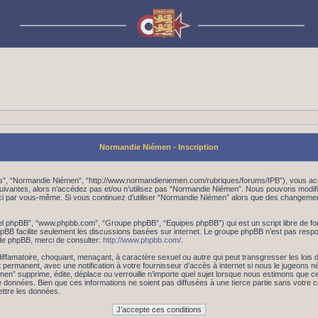
Normandie Niémen - Inscription
os”, “Normandie Niémen”, “http://www.normandieniemen.com/rubriques/forums/IPB”), vous acc
suivantes, alors n’accédez pas et/ou n’utilisez pas “Normandie Niémen”. Nous pouvons modifi
les-ci par vous-même. Si vous continuez d’utiliser “Normandie Niémen” alors que des changem
iciel phpBB”, “www.phpbb.com”, “Groupe phpBB”, “Equipes phpBB”) qui est un script libre de fo
 phpBB facilite seulement les discussions basées sur internet. Le groupe phpBB n’est pas r
de phpBB, merci de consulter:
http://www.phpbb.com/
.
iffamatoire, choquant, menaçant, à caractère sexuel ou autre qui peut transgresser les lois
 permanent, avec une notification à votre fournisseur d’accès à internet si nous le jugeons 
 supprime, édite, déplace ou verrouille n’importe quel sujet lorsque nous estimons que cela
données. Bien que ces informations ne soient pas diffusées à une tierce partie sans votre
ttre les données.