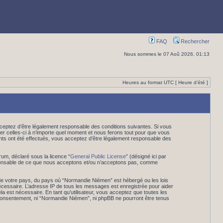
FAQ
Rechercher
Nous sommes le 07 Aoû 2026, 01:13
Heures au format UTC [ Heure d’été ]
eptez d’être légalement responsable des conditions suivantes. Si vous
er celles-ci à n’importe quel moment et nous ferons tout pour que vous
ents ont été effectués, vous acceptez d’être légalement responsable des
rum, déclaré sous la licence “
General Public License
” (désigné ici par
esponsable de ce que nous acceptons et/ou n’acceptons pas, comme
 de votre pays, du pays où “Normandie Niémen” est hébergé ou les lois
nécessaire. L’adresse IP de tous les messages est enregistrée pour aider
 est nécessaire. En tant qu’utilisateur, vous acceptez que toutes les
 consentement, ni “Normandie Niémen”, ni phpBB ne pourront être tenus