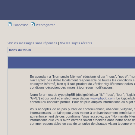
Connexion
M’enregistrer
Voir les messages sans réponses
|
Voir les sujets récents
Index du forum
En accédant à “Normandie Niémen” (désigné ici par “nous”, “notre”, “n
n’acceptez pas d’être légalement responsable de toutes les conditions 
en soyez informé, bien qu’il soit prudent de vérifier régulièrement cel
conditions découlant des mises à jour et/ou modifications.
Notre forum est de type phpBB (désigné ici par “ils”, “eux”, “leur”, “log
“GPL”) et qui peut être téléchargé depuis
www.phpbb.com
. Le logiciel
contenu ou conduite permis. Pour de plus amples informations au sujet 
Vous acceptez de ne pas publier de contenu abusif, obscène, vulgaire, d
internationales. Le faire peut vous mener à un bannissement immédiat et
au renforcement de ces conditions. Vous acceptez que “Normandie Niémen”
informations que vous avez entrées soient stockées dans notre base de 
comme responsables en cas de tentative de piratage visant à comprome