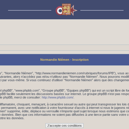
Normandie Niémen - Inscription
os”, “Normandie Niémen”, “http://www.normandieniemen.com/rubriques/forums/IPB”), vous acc
suivantes, alors n’accédez pas et/ou n’utilisez pas “Normandie Niémen”. Nous pouvons modifi
les-ci par vous-même. Si vous continuez d’utiliser “Normandie Niémen” alors que des changem
iciel phpBB”, “www.phpbb.com”, “Groupe phpBB”, “Equipes phpBB”) qui est un script libre de fo
 phpBB facilite seulement les discussions basées sur internet. Le groupe phpBB n’est pas r
de phpBB, merci de consulter:
http://www.phpbb.com/
.
iffamatoire, choquant, menaçant, à caractère sexuel ou autre qui peut transgresser les lois
 permanent, avec une notification à votre fournisseur d’accès à internet si nous le jugeons 
 supprime, édite, déplace ou verrouille n’importe quel sujet lorsque nous estimons que cela
données. Bien que ces informations ne soient pas diffusées à une tierce partie sans votre
ttre les données.