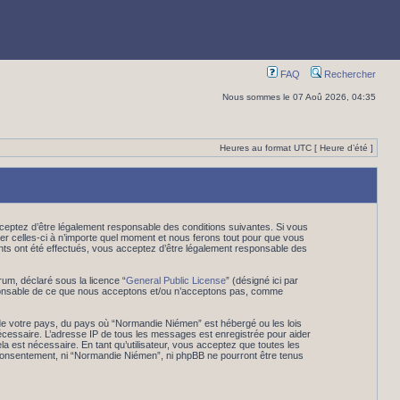
FAQ
Rechercher
Nous sommes le 07 Aoû 2026, 04:35
Heures au format UTC [ Heure d’été ]
eptez d’être légalement responsable des conditions suivantes. Si vous
er celles-ci à n’importe quel moment et nous ferons tout pour que vous
ents ont été effectués, vous acceptez d’être légalement responsable des
rum, déclaré sous la licence “
General Public License
” (désigné ici par
esponsable de ce que nous acceptons et/ou n’acceptons pas, comme
 de votre pays, du pays où “Normandie Niémen” est hébergé ou les lois
nécessaire. L’adresse IP de tous les messages est enregistrée pour aider
 est nécessaire. En tant qu’utilisateur, vous acceptez que toutes les
 consentement, ni “Normandie Niémen”, ni phpBB ne pourront être tenus