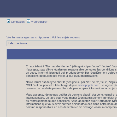
Connexion
M’enregistrer
Voir les messages sans réponses
|
Voir les sujets récents
Index du forum
En accédant à “Normandie Niémen” (désigné ici par “nous”, “notre”, “n
n’acceptez pas d’être légalement responsable de toutes les conditions 
en soyez informé, bien qu’il soit prudent de vérifier régulièrement cel
conditions découlant des mises à jour et/ou modifications.
Notre forum est de type phpBB (désigné ici par “ils”, “eux”, “leur”, “log
“GPL”) et qui peut être téléchargé depuis
www.phpbb.com
. Le logiciel
contenu ou conduite permis. Pour de plus amples informations au sujet 
Vous acceptez de ne pas publier de contenu abusif, obscène, vulgaire, d
internationales. Le faire peut vous mener à un bannissement immédiat et
au renforcement de ces conditions. Vous acceptez que “Normandie Niémen”
informations que vous avez entrées soient stockées dans notre base de 
comme responsables en cas de tentative de piratage visant à comprome