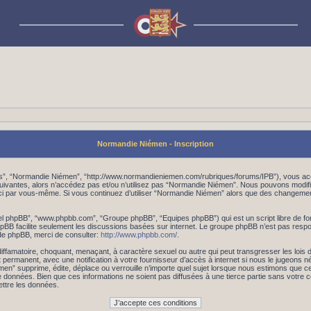
Normandie Niémen - Inscription
os”, “Normandie Niémen”, “http://www.normandieniemen.com/rubriques/forums/IPB”), vous acc
suivantes, alors n’accédez pas et/ou n’utilisez pas “Normandie Niémen”. Nous pouvons modifi
les-ci par vous-même. Si vous continuez d’utiliser “Normandie Niémen” alors que des changem
iciel phpBB”, “www.phpbb.com”, “Groupe phpBB”, “Equipes phpBB”) qui est un script libre de fo
 phpBB facilite seulement les discussions basées sur internet. Le groupe phpBB n’est pas r
de phpBB, merci de consulter:
http://www.phpbb.com/
.
iffamatoire, choquant, menaçant, à caractère sexuel ou autre qui peut transgresser les lois
 permanent, avec une notification à votre fournisseur d’accès à internet si nous le jugeons 
 supprime, édite, déplace ou verrouille n’importe quel sujet lorsque nous estimons que cela
données. Bien que ces informations ne soient pas diffusées à une tierce partie sans votre
ttre les données.