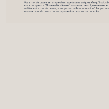
Votre mot de passe est crypté (hashage à sens unique) afin qu’il soit s
votre compte sur “Normandie Niémen”, conservez-le soigneusement et e
oubliez votre mot de passe, vous pouvez utiliser la fonction “J’ai perdu
nouveau mot de passe qui vous permettra de vous reconnecter.