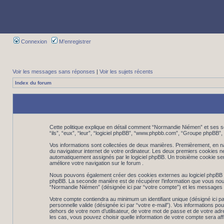
Connexion
M’enregistrer
Voir les messages sans réponses
|
Voir les sujets récents
Index du forum
Cette politique explique en détail comment “Normandie Niémen” et ses so
“ils”, “eux”, “leur”, “logiciel phpBB”, “www.phpbb.com”, “Groupe phpBB”, “
Vos informations sont collectées de deux manières. Premièrement, en nav
du navigateur internet de votre ordinateur. Les deux premiers cookies ne con
automatiquement assignés par le logiciel phpBB. Un troisième cookie ser
améliore votre navigation sur le forum .
Nous pouvons également créer des cookies externes au logiciel phpBB to
phpBB. La seconde manière est de récupérer l’information que vous nous env
“Normandie Niémen” (désignée ici par “votre compte”) et les messages q
Votre compte contiendra au minimum un identifiant unique (désigné ici pa
personnelle valide (désignée ici par “votre e-mail”). Vos informations 
dehors de votre nom d’utilisateur, de votre mot de passe et de votre adr
les cas, vous pouvez choisir quelle information de votre compte sera aff