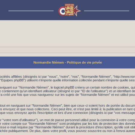
Normandie Niémen - Politique de vie privée
ciétés affiliées (désignés ici par “nous”, “notre”, “nos”, “Normandie Niémen”, “http://www.
Equipes phpBB”) utilisent n’importe quelle information collectée pendant n’importe quelle sessio
iguant sur “Normandie Niémen”, le logiciel phpBB créera un certain nombre de cookies, qui s
tiennent qu’un identifiant utilisateur (désigné ici par “ID de l’utilisateur”) et un identifiant d
a créé une fois que vous naviguerez sur les sujets de “Normandie Niémen” et est utilisé pour
ut en naviguant sur “Normandie Niémen”, bien que ceux-ci soient hors de portée du document
oyez et que nous collectons. Ceci peut être, et n’est pas limité à: la publication en tant qu’u
ue vous envoyez après l’inscription et lors d’une connexion (désignés ici par “vos message
r “votre nom d’utilisateur”), un mot de passe personnel utilisé pour la connexion à votre com
pour votre compte sur “Normandie Niémen” sont protégées par les lois de protection des donné
esse e-mail requise par “Normandie Niémen” durant la procédure d’inscription, qu’elle soit ob
ichée publiquement. De plus, dans votre profil, vous pouvez souscrire ou non à l’envoi automat