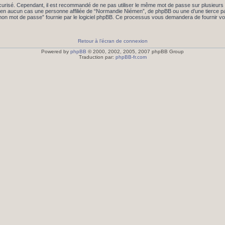
écurisé. Cependant, il est recommandé de ne pas utiliser le même mot de passe sur plusieurs s
n aucun cas une personne affiliée de “Normandie Niémen”, de phpBB ou une d’une tierce pa
 mon mot de passe” fournie par le logiciel phpBB. Ce processus vous demandera de fournir votre
Retour à l’écran de connexion
Powered by
phpBB
© 2000, 2002, 2005, 2007 phpBB Group
Traduction par:
phpBB-fr.com