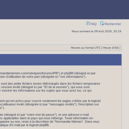
FAQ
Rechercher
Nous sommes le 08 Aoû 2026, 20:19
Heures au format UTC [ Heure d’été ]
normandieniemen.com/rubriques/forums/IPB”) et phpBB (désigné ici par
n d’utilisation de votre part (désignée ici “vos informations”).
ont des petits fichiers textes téléchargés dans les fichiers temporaires
e session invité (désigné ici par “ID de la session”), qui vous sont
 stocker les informations sur les sujets que vous avez lus, ce qui
 qui est prévu pour couvrir seulement les pages créées par le logiciel
tilisateur invité (désignée ici par “messages invités”), l’inscription sur
s”).
pte (désigné ici par “votre mot de passe”), et une adresse e-mail
es applicables dans le pays qui nous héberge. Toute information en-
ligatoire ou non, reste à la discrétion de “Normandie Niémen”. Dans tous
ique d’e-mail par le logiciel phpBB.