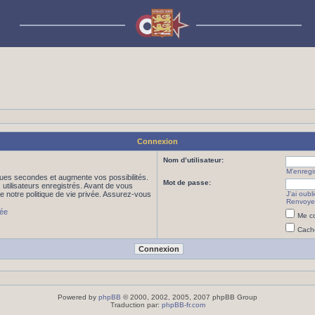
Connexion
Nom d’utilisateur:
M’enregis
ues secondes et augmente vos possibilités.
Mot de passe:
utilisateurs enregistrés. Avant de vous
de notre politique de vie privée. Assurez-vous
J’ai oub
Renvoyer
vée
Me co
Cache
Powered by
phpBB
© 2000, 2002, 2005, 2007 phpBB Group
Traduction par:
phpBB-fr.com