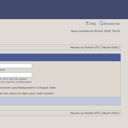
FAQ
Rechercher
Nous sommes le 06 Aoû 2026, 04:41
Heures au format UTC [ Heure d’été ]
trer
lié mon mot de passe
 l’e-mail de confirmation
nnecter automatiquement à chaque visite
r mon statut en ligne pour cette session
Heures au format UTC [ Heure d’été ]