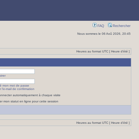
FAQ
Rechercher
Nous sommes le 06 Aoû 2026, 20:45
Heures au format UTC [ Heure d’été ]
trer
lié mon mot de passe
 l’e-mail de confirmation
nnecter automatiquement à chaque visite
r mon statut en ligne pour cette session
Heures au format UTC [ Heure d’été ]