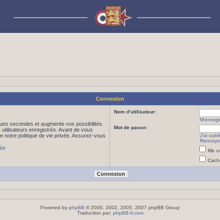
Connexion
Nom d’utilisateur:
M’enregis
ues secondes et augmente vos possibilités.
Mot de passe:
utilisateurs enregistrés. Avant de vous
de notre politique de vie privée. Assurez-vous
J’ai oub
Renvoyer
vée
Me co
Cache
Powered by
phpBB
© 2000, 2002, 2005, 2007 phpBB Group
Traduction par:
phpBB-fr.com