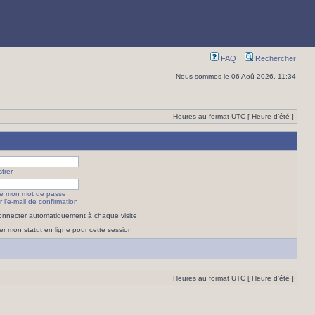
FAQ
Rechercher
Nous sommes le 06 Aoû 2026, 11:34
Heures au format UTC [ Heure d’été ]
trer
lié mon mot de passe
 l’e-mail de confirmation
nnecter automatiquement à chaque visite
r mon statut en ligne pour cette session
Heures au format UTC [ Heure d’été ]