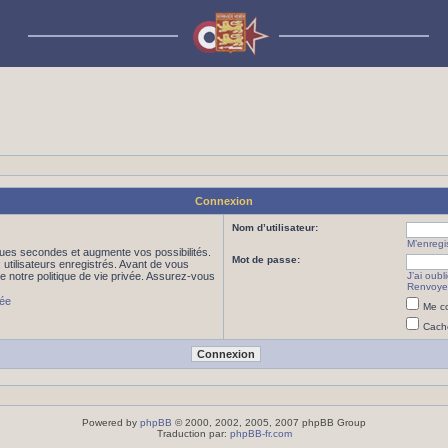
Connexion
Nom d’utilisateur:
M’enregis
ues secondes et augmente vos possibilités.
Mot de passe:
utilisateurs enregistrés. Avant de vous
de notre politique de vie privée. Assurez-vous
J’ai oub
Renvoyer
vée
Me co
Cache
Powered by
phpBB
© 2000, 2002, 2005, 2007 phpBB Group
Traduction par:
phpBB-fr.com