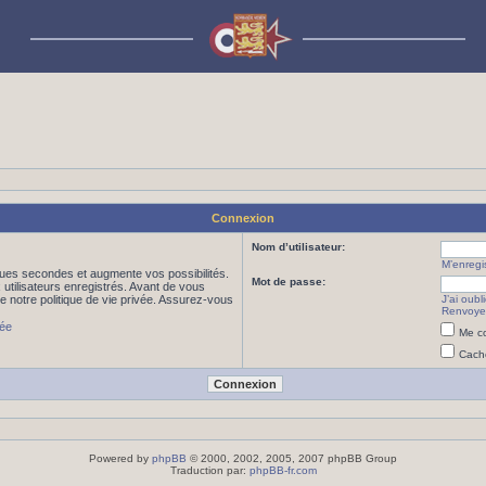
Connexion
Nom d’utilisateur:
M’enregis
ues secondes et augmente vos possibilités.
Mot de passe:
utilisateurs enregistrés. Avant de vous
de notre politique de vie privée. Assurez-vous
J’ai oub
Renvoyer
vée
Me co
Cache
Powered by
phpBB
© 2000, 2002, 2005, 2007 phpBB Group
Traduction par:
phpBB-fr.com