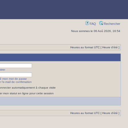
FAQ
Rechercher
Nous sommes le 06 Aoû 2026, 16:54
Heures au format UTC [ Heure d’été ]
trer
lié mon mot de passe
 l’e-mail de confirmation
nnecter automatiquement à chaque visite
r mon statut en ligne pour cette session
Heures au format UTC [ Heure d’été ]