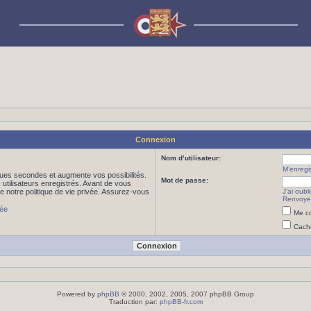
Connexion
Nom d’utilisateur:
M’enregis
ues secondes et augmente vos possibilités.
Mot de passe:
utilisateurs enregistrés. Avant de vous
de notre politique de vie privée. Assurez-vous
J’ai oub
Renvoyer
vée
Me co
Cache
Powered by
phpBB
© 2000, 2002, 2005, 2007 phpBB Group
Traduction par:
phpBB-fr.com