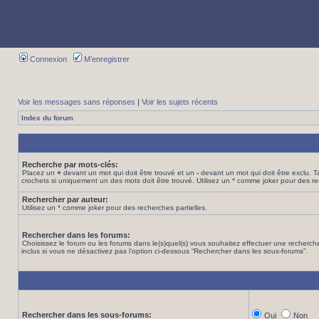
Connexion
M’enregistrer
Voir les messages sans réponses
|
Voir les sujets récents
Index du forum
Recherche par mots-clés:
Placez un
+
devant un mot qui doit être trouvé et un
-
devant un mot qui doit être exclu. 
crochets si uniquement un des mots doit être trouvé. Utilisez un * comme joker pour des re
Rechercher par auteur:
Utilisez un * comme joker pour des recherches partielles.
Rechercher dans les forums:
Choisissez le forum ou les forums dans le(s)quel(s) vous souhaitez effectuer une recher
inclus si vous ne désactivez pas l’option ci-dessous “Rechercher dans les sous-forums”.
Rechercher dans les sous-forums:
Oui
Non