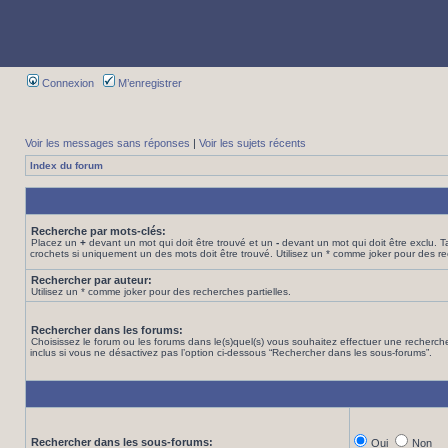
Connexion
M’enregistrer
Voir les messages sans réponses
|
Voir les sujets récents
Index du forum
Recherche par mots-clés:
Placez un
+
devant un mot qui doit être trouvé et un
-
devant un mot qui doit être exclu. 
crochets si uniquement un des mots doit être trouvé. Utilisez un * comme joker pour des re
Rechercher par auteur:
Utilisez un * comme joker pour des recherches partielles.
Rechercher dans les forums:
Choisissez le forum ou les forums dans le(s)quel(s) vous souhaitez effectuer une recher
inclus si vous ne désactivez pas l’option ci-dessous “Rechercher dans les sous-forums”.
Rechercher dans les sous-forums:
Oui
Non