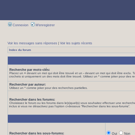
Connexion
M’enregistrer
Voir les messages sans réponses
|
Voir les sujets récents
Index du forum
Recherche par mots-clés:
Placez un
+
devant un mot qui doit être trouvé et un
-
devant un mot qui doit être exclu. 
crochets si uniquement un des mots doit être trouvé. Utilisez un * comme joker pour des re
Rechercher par auteur:
Utilisez un * comme joker pour des recherches partielles.
Rechercher dans les forums:
Choisissez le forum ou les forums dans le(s)quel(s) vous souhaitez effectuer une recher
inclus si vous ne désactivez pas l’option ci-dessous “Rechercher dans les sous-forums”.
Rechercher dans les sous-forums:
Oui
Non