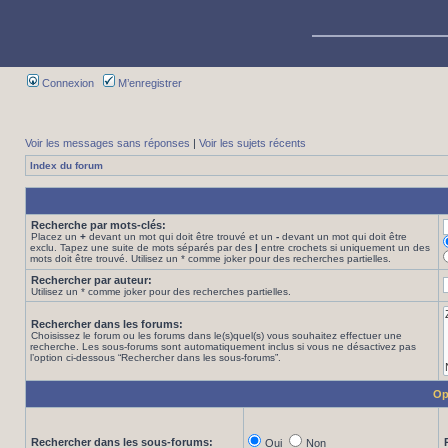
Connexion
M’enregistrer
Voir les messages sans réponses
|
Voir les sujets récents
Index du forum
Recherche par mots-clés:
Placez un
+
devant un mot qui doit être trouvé et un
-
devant un mot qui doit être
exclu. Tapez une suite de mots séparés par des
|
entre crochets si uniquement un des
mots doit être trouvé. Utilisez un * comme joker pour des recherches partielles.
Rechercher par auteur:
Utilisez un * comme joker pour des recherches partielles.
Rechercher dans les forums:
Choisissez le forum ou les forums dans le(s)quel(s) vous souhaitez effectuer une
recherche. Les sous-forums sont automatiquement inclus si vous ne désactivez pas
l’option ci-dessous “Rechercher dans les sous-forums”.
Op
Rechercher dans les sous-forums:
Oui
Non