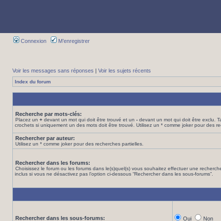
Connexion
M’enregistrer
Voir les messages sans réponses
|
Voir les sujets récents
Index du forum
Recherche par mots-clés:
Placez un
+
devant un mot qui doit être trouvé et un
-
devant un mot qui doit être exclu. 
crochets si uniquement un des mots doit être trouvé. Utilisez un * comme joker pour des re
Rechercher par auteur:
Utilisez un * comme joker pour des recherches partielles.
Rechercher dans les forums:
Choisissez le forum ou les forums dans le(s)quel(s) vous souhaitez effectuer une recher
inclus si vous ne désactivez pas l’option ci-dessous “Rechercher dans les sous-forums”.
Rechercher dans les sous-forums:
Oui
Non