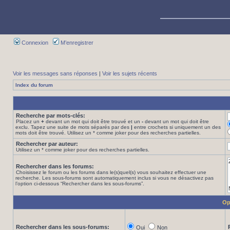
Connexion
M’enregistrer
Voir les messages sans réponses
|
Voir les sujets récents
Index du forum
Recherche par mots-clés:
Placez un
+
devant un mot qui doit être trouvé et un
-
devant un mot qui doit être
exclu. Tapez une suite de mots séparés par des
|
entre crochets si uniquement un des
mots doit être trouvé. Utilisez un * comme joker pour des recherches partielles.
Rechercher par auteur:
Utilisez un * comme joker pour des recherches partielles.
Rechercher dans les forums:
Choisissez le forum ou les forums dans le(s)quel(s) vous souhaitez effectuer une
recherche. Les sous-forums sont automatiquement inclus si vous ne désactivez pas
l’option ci-dessous “Rechercher dans les sous-forums”.
Op
Rechercher dans les sous-forums:
Oui
Non