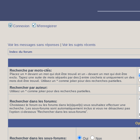
Connexion
M’enregistrer
Voir les messages sans réponses
|
Voir les sujets récents
Index du forum
Recherche par mots-clés:
Placez un
+
devant un mot qui doit être trouvé et un
-
devant un mot qui doit être
exclu. Tapez une suite de mots séparés par des
|
entre crochets si uniquement un des
mots doit être trouvé. Utilisez un * comme joker pour des recherches partielles.
Rechercher par auteur:
Utilisez un * comme joker pour des recherches partielles.
Rechercher dans les forums:
Choisissez le forum ou les forums dans le(s)quel(s) vous souhaitez effectuer une
recherche. Les sous-forums sont automatiquement inclus si vous ne désactivez pas
l’option ci-dessous “Rechercher dans les sous-forums”.
Op
Rechercher dans les sous-forums:
Oui
Non