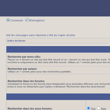
Connexion
M’enregistrer
Voir les messages sans réponses
|
Voir les sujets récents
Index du forum
Recherche par mots-clés:
Placez un
+
devant un mot qui doit être trouvé et un
-
devant un mot qui doit être exclu. 
crochets si uniquement un des mots doit être trouvé. Utilisez un * comme joker pour des re
Rechercher par auteur:
Utilisez un * comme joker pour des recherches partielles.
Rechercher dans les forums:
Choisissez le forum ou les forums dans le(s)quel(s) vous souhaitez effectuer une recher
inclus si vous ne désactivez pas l’option ci-dessous “Rechercher dans les sous-forums”.
Rechercher dans les sous-forums:
Oui
Non