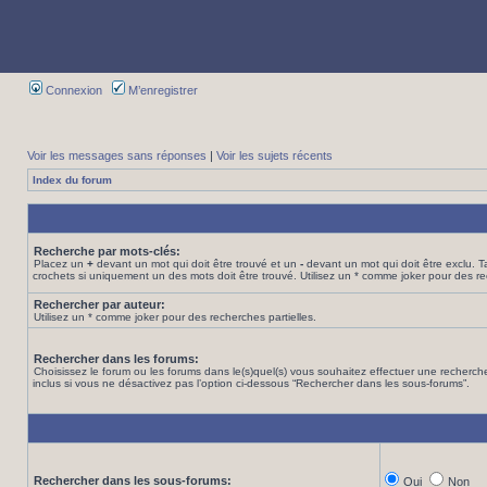
Connexion
M’enregistrer
Voir les messages sans réponses
|
Voir les sujets récents
Index du forum
Recherche par mots-clés:
Placez un
+
devant un mot qui doit être trouvé et un
-
devant un mot qui doit être exclu. 
crochets si uniquement un des mots doit être trouvé. Utilisez un * comme joker pour des re
Rechercher par auteur:
Utilisez un * comme joker pour des recherches partielles.
Rechercher dans les forums:
Choisissez le forum ou les forums dans le(s)quel(s) vous souhaitez effectuer une recher
inclus si vous ne désactivez pas l’option ci-dessous “Rechercher dans les sous-forums”.
Rechercher dans les sous-forums:
Oui
Non