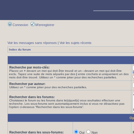
Connexion
M’enregistrer
Voir les messages sans réponses
|
Voir les sujets récents
Index du forum
Recherche par mots-clés:
Placez un
+
devant un mot qui doit être trouvé et un
-
devant un mot qui doit être
exclu. Tapez une suite de mots séparés par des
|
entre crochets si uniquement un des
mots doit être trouvé. Utilisez un * comme joker pour des recherches partielles.
Rechercher par auteur:
Utilisez un * comme joker pour des recherches partielles.
Rechercher dans les forums:
Choisissez le forum ou les forums dans le(s)quel(s) vous souhaitez effectuer une
recherche. Les sous-forums sont automatiquement inclus si vous ne désactivez pas
l’option ci-dessous “Rechercher dans les sous-forums”.
Op
Rechercher dans les sous-forums:
Oui
Non