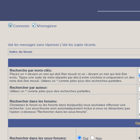
Connexion
M’enregistrer
Voir les messages sans réponses
|
Voir les sujets récents
Index du forum
Recherche par mots-clés:
Placez un
+
devant un mot qui doit être trouvé et un
-
devant un mot qui doit être
exclu. Tapez une suite de mots séparés par des
|
entre crochets si uniquement un des
mots doit être trouvé. Utilisez un * comme joker pour des recherches partielles.
Rechercher par auteur:
Utilisez un * comme joker pour des recherches partielles.
Rechercher dans les forums:
Choisissez le forum ou les forums dans le(s)quel(s) vous souhaitez effectuer une
recherche. Les sous-forums sont automatiquement inclus si vous ne désactivez pas
l’option ci-dessous “Rechercher dans les sous-forums”.
Op
Rechercher dans les sous-forums:
Oui
Non