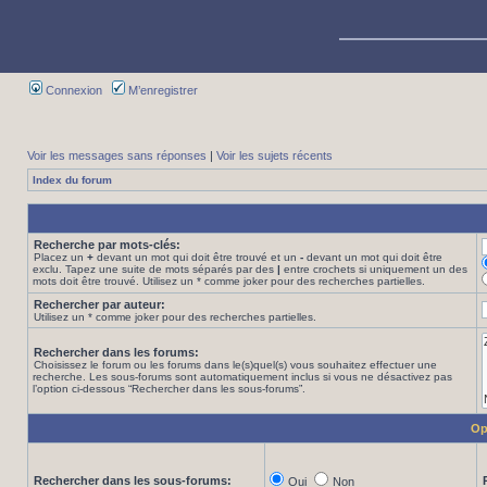
Connexion
M’enregistrer
Voir les messages sans réponses
|
Voir les sujets récents
Index du forum
Recherche par mots-clés:
Placez un
+
devant un mot qui doit être trouvé et un
-
devant un mot qui doit être
exclu. Tapez une suite de mots séparés par des
|
entre crochets si uniquement un des
mots doit être trouvé. Utilisez un * comme joker pour des recherches partielles.
Rechercher par auteur:
Utilisez un * comme joker pour des recherches partielles.
Rechercher dans les forums:
Choisissez le forum ou les forums dans le(s)quel(s) vous souhaitez effectuer une
recherche. Les sous-forums sont automatiquement inclus si vous ne désactivez pas
l’option ci-dessous “Rechercher dans les sous-forums”.
Op
Rechercher dans les sous-forums:
Oui
Non