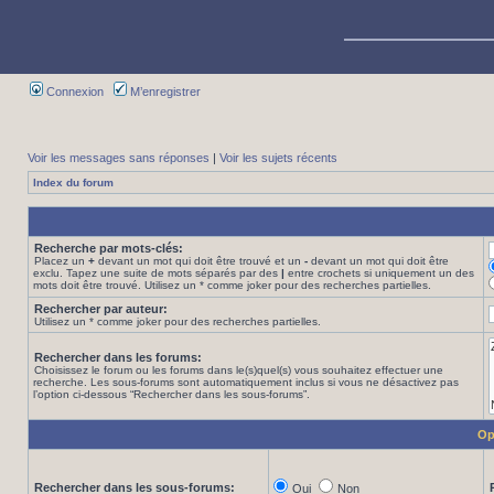
Connexion
M’enregistrer
Voir les messages sans réponses
|
Voir les sujets récents
Index du forum
Recherche par mots-clés:
Placez un
+
devant un mot qui doit être trouvé et un
-
devant un mot qui doit être
exclu. Tapez une suite de mots séparés par des
|
entre crochets si uniquement un des
mots doit être trouvé. Utilisez un * comme joker pour des recherches partielles.
Rechercher par auteur:
Utilisez un * comme joker pour des recherches partielles.
Rechercher dans les forums:
Choisissez le forum ou les forums dans le(s)quel(s) vous souhaitez effectuer une
recherche. Les sous-forums sont automatiquement inclus si vous ne désactivez pas
l’option ci-dessous “Rechercher dans les sous-forums”.
Op
Rechercher dans les sous-forums:
Oui
Non