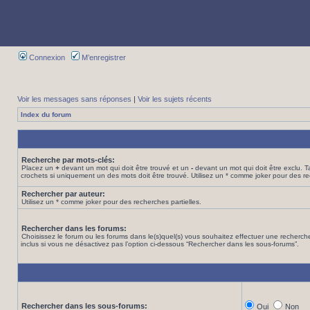
Connexion
M’enregistrer
Voir les messages sans réponses
|
Voir les sujets récents
Index du forum
Recherche par mots-clés:
Placez un
+
devant un mot qui doit être trouvé et un
-
devant un mot qui doit être exclu. 
crochets si uniquement un des mots doit être trouvé. Utilisez un * comme joker pour des re
Rechercher par auteur:
Utilisez un * comme joker pour des recherches partielles.
Rechercher dans les forums:
Choisissez le forum ou les forums dans le(s)quel(s) vous souhaitez effectuer une recher
inclus si vous ne désactivez pas l’option ci-dessous “Rechercher dans les sous-forums”.
Rechercher dans les sous-forums:
Oui
Non