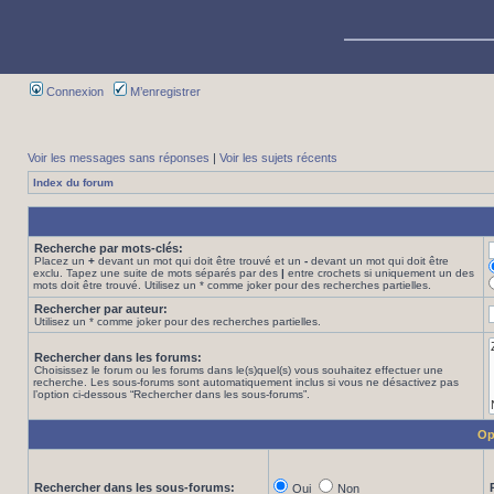
Connexion
M’enregistrer
Voir les messages sans réponses
|
Voir les sujets récents
Index du forum
Recherche par mots-clés:
Placez un
+
devant un mot qui doit être trouvé et un
-
devant un mot qui doit être
exclu. Tapez une suite de mots séparés par des
|
entre crochets si uniquement un des
mots doit être trouvé. Utilisez un * comme joker pour des recherches partielles.
Rechercher par auteur:
Utilisez un * comme joker pour des recherches partielles.
Rechercher dans les forums:
Choisissez le forum ou les forums dans le(s)quel(s) vous souhaitez effectuer une
recherche. Les sous-forums sont automatiquement inclus si vous ne désactivez pas
l’option ci-dessous “Rechercher dans les sous-forums”.
Op
Rechercher dans les sous-forums:
Oui
Non