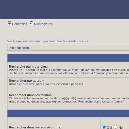
Connexion
M’enregistrer
Voir les messages sans réponses
|
Voir les sujets récents
Index du forum
Recherche par mots-clés:
Placez un
+
devant un mot qui doit être trouvé et un
-
devant un mot qui doit être exclu. 
crochets si uniquement un des mots doit être trouvé. Utilisez un * comme joker pour des re
Rechercher par auteur:
Utilisez un * comme joker pour des recherches partielles.
Rechercher dans les forums:
Choisissez le forum ou les forums dans le(s)quel(s) vous souhaitez effectuer une recher
inclus si vous ne désactivez pas l’option ci-dessous “Rechercher dans les sous-forums”.
Rechercher dans les sous-forums:
Oui
Non