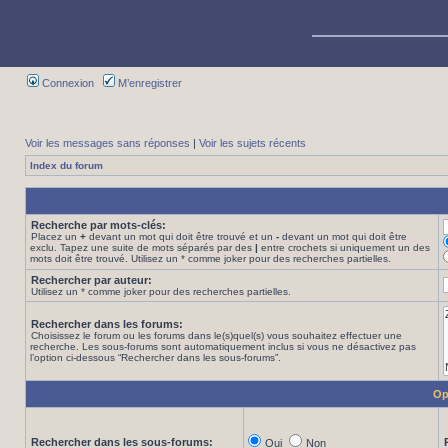
Connexion
M’enregistrer
Voir les messages sans réponses
|
Voir les sujets récents
Index du forum
Recherche par mots-clés:
Placez un
+
devant un mot qui doit être trouvé et un
-
devant un mot qui doit être
exclu. Tapez une suite de mots séparés par des
|
entre crochets si uniquement un des
mots doit être trouvé. Utilisez un * comme joker pour des recherches partielles.
Rechercher par auteur:
Utilisez un * comme joker pour des recherches partielles.
Rechercher dans les forums:
Choisissez le forum ou les forums dans le(s)quel(s) vous souhaitez effectuer une
recherche. Les sous-forums sont automatiquement inclus si vous ne désactivez pas
l’option ci-dessous “Rechercher dans les sous-forums”.
Op
Rechercher dans les sous-forums:
Oui
Non