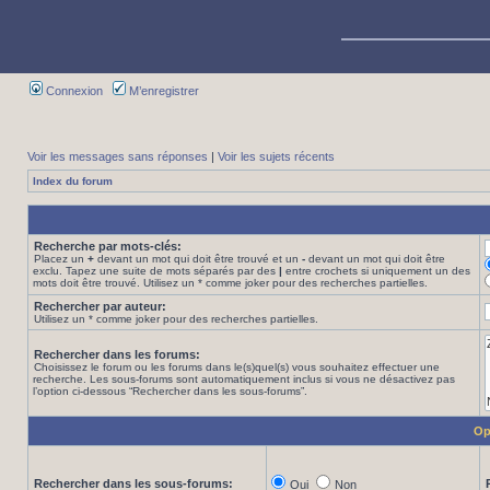
Connexion
M’enregistrer
Voir les messages sans réponses
|
Voir les sujets récents
Index du forum
Recherche par mots-clés:
Placez un
+
devant un mot qui doit être trouvé et un
-
devant un mot qui doit être
exclu. Tapez une suite de mots séparés par des
|
entre crochets si uniquement un des
mots doit être trouvé. Utilisez un * comme joker pour des recherches partielles.
Rechercher par auteur:
Utilisez un * comme joker pour des recherches partielles.
Rechercher dans les forums:
Choisissez le forum ou les forums dans le(s)quel(s) vous souhaitez effectuer une
recherche. Les sous-forums sont automatiquement inclus si vous ne désactivez pas
l’option ci-dessous “Rechercher dans les sous-forums”.
Op
Rechercher dans les sous-forums:
Oui
Non