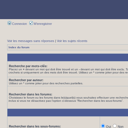
Connexion
M’enregistrer
Voir les messages sans réponses
|
Voir les sujets récents
Index du forum
Recherche par mots-clés:
Placez un
+
devant un mot qui doit être trouvé et un
-
devant un mot qui doit être exclu. 
crochets si uniquement un des mots doit être trouvé. Utilisez un * comme joker pour des re
Rechercher par auteur:
Utilisez un * comme joker pour des recherches partielles.
Rechercher dans les forums:
Choisissez le forum ou les forums dans le(s)quel(s) vous souhaitez effectuer une recher
inclus si vous ne désactivez pas l’option ci-dessous “Rechercher dans les sous-forums”.
Rechercher dans les sous-forums:
Oui
Non