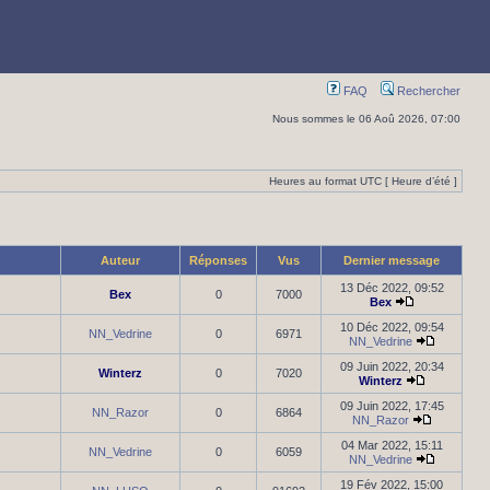
FAQ
Rechercher
Nous sommes le 06 Aoû 2026, 07:00
Heures au format UTC [ Heure d’été ]
Auteur
Réponses
Vus
Dernier message
13 Déc 2022, 09:52
Bex
0
7000
Bex
10 Déc 2022, 09:54
NN_Vedrine
0
6971
NN_Vedrine
09 Juin 2022, 20:34
Winterz
0
7020
Winterz
09 Juin 2022, 17:45
NN_Razor
0
6864
NN_Razor
04 Mar 2022, 15:11
NN_Vedrine
0
6059
NN_Vedrine
19 Fév 2022, 15:00