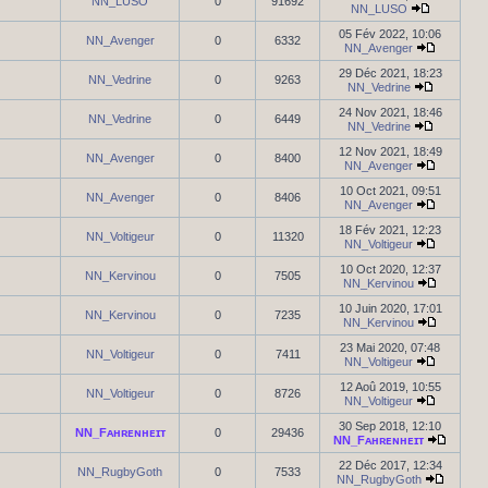
NN_LUSO
0
91692
NN_LUSO
05 Fév 2022, 10:06
NN_Avenger
0
6332
NN_Avenger
29 Déc 2021, 18:23
NN_Vedrine
0
9263
NN_Vedrine
24 Nov 2021, 18:46
NN_Vedrine
0
6449
NN_Vedrine
12 Nov 2021, 18:49
NN_Avenger
0
8400
NN_Avenger
10 Oct 2021, 09:51
NN_Avenger
0
8406
NN_Avenger
18 Fév 2021, 12:23
NN_Voltigeur
0
11320
NN_Voltigeur
10 Oct 2020, 12:37
NN_Kervinou
0
7505
NN_Kervinou
10 Juin 2020, 17:01
NN_Kervinou
0
7235
NN_Kervinou
23 Mai 2020, 07:48
NN_Voltigeur
0
7411
NN_Voltigeur
12 Aoû 2019, 10:55
NN_Voltigeur
0
8726
NN_Voltigeur
30 Sep 2018, 12:10
NN_Fᴀʜʀᴇɴʜᴇɪᴛ
0
29436
NN_Fᴀʜʀᴇɴʜᴇɪᴛ
22 Déc 2017, 12:34
NN_RugbyGoth
0
7533
NN_RugbyGoth