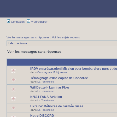
Connexion
M’enregistrer
Voir les messages sans réponses
|
Voir les sujets récents
Index du forum
Voir les messages sans réponses
[RDV en préparation] Mission pour bombardiers purs et du
dans
Campagnes Multijoueurs
Témoignage d'une copilte de Concorde
dans
La Tonkinoise
Will Deuzel - Laminar Flow
dans
La Tonkinoise
N°631 FANA Aviation
dans
La Tonkinoise
Ukraine: Déboires de l'armée russe
dans
La Tonkinoise
Notre DISCORD