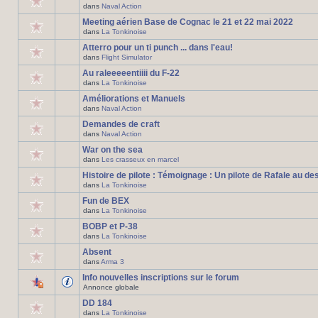
dans
Naval Action
Meeting aérien Base de Cognac le 21 et 22 mai 2022
dans
La Tonkinoise
Atterro pour un ti punch ... dans l'eau!
dans
Flight Simulator
Au raleeeeentiiii du F-22
dans
La Tonkinoise
Améliorations et Manuels
dans
Naval Action
Demandes de craft
dans
Naval Action
War on the sea
dans
Les crasseux en marcel
Histoire de pilote : Témoignage : Un pilote de Rafale au de
dans
La Tonkinoise
Fun de BEX
dans
La Tonkinoise
BOBP et P-38
dans
La Tonkinoise
Absent
dans
Arma 3
Info nouvelles inscriptions sur le forum
Annonce globale
DD 184
dans
La Tonkinoise