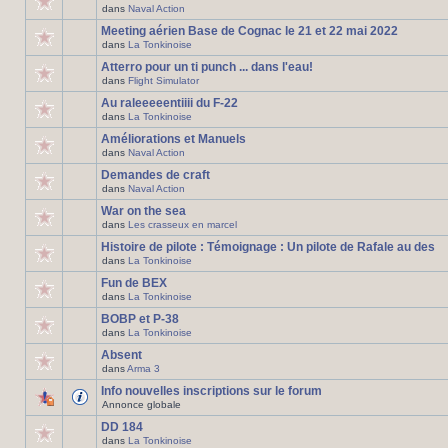
dans
Naval Action
Meeting aérien Base de Cognac le 21 et 22 mai 2022
dans
La Tonkinoise
Atterro pour un ti punch ... dans l'eau!
dans
Flight Simulator
Au raleeeeentiiii du F-22
dans
La Tonkinoise
Améliorations et Manuels
dans
Naval Action
Demandes de craft
dans
Naval Action
War on the sea
dans
Les crasseux en marcel
Histoire de pilote : Témoignage : Un pilote de Rafale au des
dans
La Tonkinoise
Fun de BEX
dans
La Tonkinoise
BOBP et P-38
dans
La Tonkinoise
Absent
dans
Arma 3
Info nouvelles inscriptions sur le forum
Annonce globale
DD 184
dans
La Tonkinoise