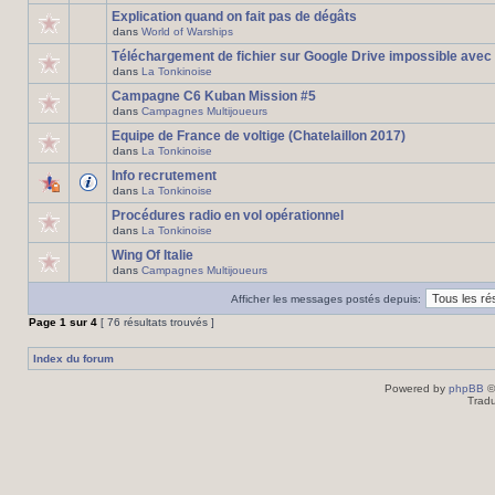
Explication quand on fait pas de dégâts
dans
World of Warships
Téléchargement de fichier sur Google Drive impossible avec
dans
La Tonkinoise
Campagne C6 Kuban Mission #5
dans
Campagnes Multijoueurs
Equipe de France de voltige (Chatelaillon 2017)
dans
La Tonkinoise
Info recrutement
dans
La Tonkinoise
Procédures radio en vol opérationnel
dans
La Tonkinoise
Wing Of Italie
dans
Campagnes Multijoueurs
Afficher les messages postés depuis:
Page
1
sur
4
[ 76 résultats trouvés ]
Index du forum
Powered by
phpBB
©
Tradu