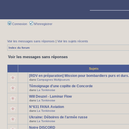
Connexion
M’enregistrer
Voir les messages sans réponses
|
Voir les sujets récents
Index du forum
Voir les messages sans réponses
Sujets
[RDV en préparation] Mission pour bombardiers purs et durs.
dans
Campagnes Multijoueurs
Témoignage d'une copilte de Concorde
dans
La Tonkinoise
Will Deuzel - Laminar Flow
dans
La Tonkinoise
N°631 FANA Aviation
dans
La Tonkinoise
Ukraine: Déboires de l'armée russe
dans
La Tonkinoise
Notre DISCORD