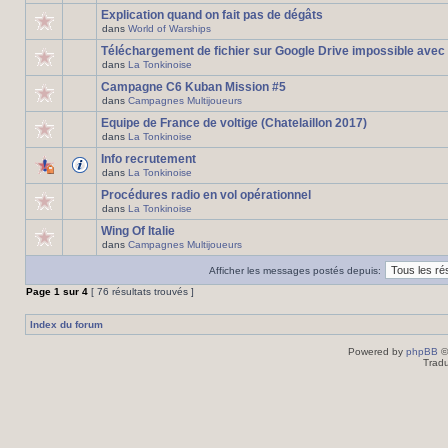
Explication quand on fait pas de dégâts
dans
World of Warships
Téléchargement de fichier sur Google Drive impossible avec
dans
La Tonkinoise
Campagne C6 Kuban Mission #5
dans
Campagnes Multijoueurs
Equipe de France de voltige (Chatelaillon 2017)
dans
La Tonkinoise
Info recrutement
dans
La Tonkinoise
Procédures radio en vol opérationnel
dans
La Tonkinoise
Wing Of Italie
dans
Campagnes Multijoueurs
Afficher les messages postés depuis:
Page
1
sur
4
[ 76 résultats trouvés ]
Index du forum
Powered by
phpBB
©
Tradu