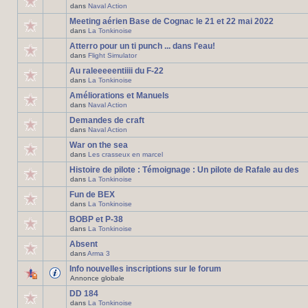
dans
Naval Action
Meeting aérien Base de Cognac le 21 et 22 mai 2022
dans
La Tonkinoise
Atterro pour un ti punch ... dans l'eau!
dans
Flight Simulator
Au raleeeeentiiii du F-22
dans
La Tonkinoise
Améliorations et Manuels
dans
Naval Action
Demandes de craft
dans
Naval Action
War on the sea
dans
Les crasseux en marcel
Histoire de pilote : Témoignage : Un pilote de Rafale au des
dans
La Tonkinoise
Fun de BEX
dans
La Tonkinoise
BOBP et P-38
dans
La Tonkinoise
Absent
dans
Arma 3
Info nouvelles inscriptions sur le forum
Annonce globale
DD 184
dans
La Tonkinoise