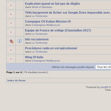
Explication quand on fait pas de dégâts
dans
World of Warships
Téléchargement de fichier sur Google Drive impossible avec
dans
La Tonkinoise
Campagne C6 Kuban Mission #5
dans
Campagnes Multijoueurs
Equipe de France de voltige (Chatelaillon 2017)
dans
La Tonkinoise
Info recrutement
dans
La Tonkinoise
Procédures radio en vol opérationnel
dans
La Tonkinoise
Wing Of Italie
dans
Campagnes Multijoueurs
Afficher les messages postés depuis:
Page
1
sur
4
[ 76 résultats trouvés ]
Index du forum
Powered by
phpBB
©
Tradu