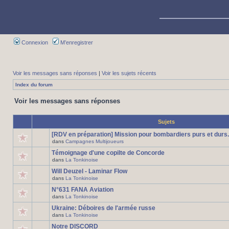
Connexion
M’enregistrer
Voir les messages sans réponses
|
Voir les sujets récents
Index du forum
Voir les messages sans réponses
Sujets
[RDV en préparation] Mission pour bombardiers purs et durs.
dans
Campagnes Multijoueurs
Témoignage d'une copilte de Concorde
dans
La Tonkinoise
Will Deuzel - Laminar Flow
dans
La Tonkinoise
N°631 FANA Aviation
dans
La Tonkinoise
Ukraine: Déboires de l'armée russe
dans
La Tonkinoise
Notre DISCORD