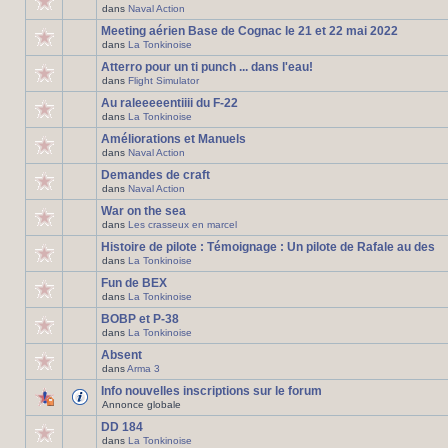
dans
Naval Action
Meeting aérien Base de Cognac le 21 et 22 mai 2022
dans
La Tonkinoise
Atterro pour un ti punch ... dans l'eau!
dans
Flight Simulator
Au raleeeeentiiii du F-22
dans
La Tonkinoise
Améliorations et Manuels
dans
Naval Action
Demandes de craft
dans
Naval Action
War on the sea
dans
Les crasseux en marcel
Histoire de pilote : Témoignage : Un pilote de Rafale au des
dans
La Tonkinoise
Fun de BEX
dans
La Tonkinoise
BOBP et P-38
dans
La Tonkinoise
Absent
dans
Arma 3
Info nouvelles inscriptions sur le forum
Annonce globale
DD 184
dans
La Tonkinoise