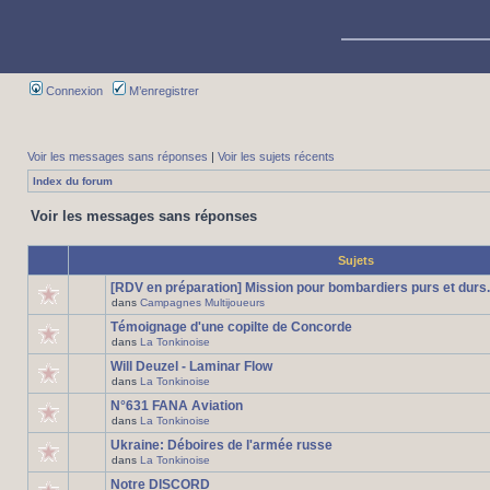
Connexion
M’enregistrer
Voir les messages sans réponses
|
Voir les sujets récents
Index du forum
Voir les messages sans réponses
Sujets
[RDV en préparation] Mission pour bombardiers purs et durs.
dans
Campagnes Multijoueurs
Témoignage d'une copilte de Concorde
dans
La Tonkinoise
Will Deuzel - Laminar Flow
dans
La Tonkinoise
N°631 FANA Aviation
dans
La Tonkinoise
Ukraine: Déboires de l'armée russe
dans
La Tonkinoise
Notre DISCORD