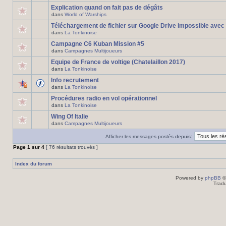
Explication quand on fait pas de dégâts
dans
World of Warships
Téléchargement de fichier sur Google Drive impossible avec
dans
La Tonkinoise
Campagne C6 Kuban Mission #5
dans
Campagnes Multijoueurs
Equipe de France de voltige (Chatelaillon 2017)
dans
La Tonkinoise
Info recrutement
dans
La Tonkinoise
Procédures radio en vol opérationnel
dans
La Tonkinoise
Wing Of Italie
dans
Campagnes Multijoueurs
Afficher les messages postés depuis:
Page
1
sur
4
[ 76 résultats trouvés ]
Index du forum
Powered by
phpBB
©
Tradu