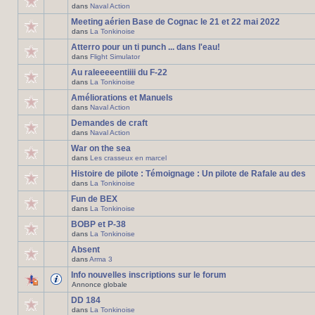
dans
Naval Action
Meeting aérien Base de Cognac le 21 et 22 mai 2022
dans
La Tonkinoise
Atterro pour un ti punch ... dans l'eau!
dans
Flight Simulator
Au raleeeeentiiii du F-22
dans
La Tonkinoise
Améliorations et Manuels
dans
Naval Action
Demandes de craft
dans
Naval Action
War on the sea
dans
Les crasseux en marcel
Histoire de pilote : Témoignage : Un pilote de Rafale au des
dans
La Tonkinoise
Fun de BEX
dans
La Tonkinoise
BOBP et P-38
dans
La Tonkinoise
Absent
dans
Arma 3
Info nouvelles inscriptions sur le forum
Annonce globale
DD 184
dans
La Tonkinoise