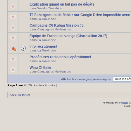
Explication quand on fait pas de dégâts
dans
World of Warships
Téléchargement de fichier sur Google Drive impossible avec
dans
La Tonkinoise
Campagne C6 Kuban Mission #5
dans
Campagnes Multijoueurs
Equipe de France de voltige (Chatelaillon 2017)
dans
La Tonkinoise
Info recrutement
dans
La Tonkinoise
Procédures radio en vol opérationnel
dans
La Tonkinoise
Wing Of Italie
dans
Campagnes Multijoueurs
Afficher les messages postés depuis:
Page
1
sur
4
[ 76 résultats trouvés ]
Index du forum
Powered by
phpBB
©
Tradu