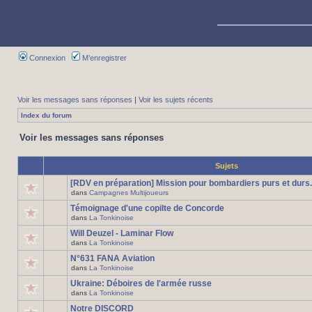
Connexion
M’enregistrer
Voir les messages sans réponses
|
Voir les sujets récents
Index du forum
Voir les messages sans réponses
Sujets
[RDV en préparation] Mission pour bombardiers purs et durs.
dans
Campagnes Multijoueurs
Témoignage d'une copilte de Concorde
dans
La Tonkinoise
Will Deuzel - Laminar Flow
dans
La Tonkinoise
N°631 FANA Aviation
dans
La Tonkinoise
Ukraine: Déboires de l'armée russe
dans
La Tonkinoise
Notre DISCORD