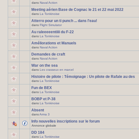
dans
Naval Action
Meeting aérien Base de Cognac le 21 et 22 mai 2022
dans
La Tonkinoise
Atterro pour un ti punch ... dans l'eau!
dans
Flight Simulator
Au raleeeeentiiii du F-22
dans
La Tonkinoise
Améliorations et Manuels
dans
Naval Action
Demandes de craft
dans
Naval Action
War on the sea
dans
Les crasseux en marcel
Histoire de pilote : Témoignage : Un pilote de Rafale au des
dans
La Tonkinoise
Fun de BEX
dans
La Tonkinoise
BOBP et P-38
dans
La Tonkinoise
Absent
dans
Arma 3
Info nouvelles inscriptions sur le forum
Annonce globale
DD 184
dans
La Tonkinoise