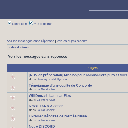
Connexion
M’enregistrer
Voir les messages sans réponses
|
Voir les sujets récents
Index du forum
Voir les messages sans réponses
Sujets
[RDV en préparation] Mission pour bombardiers purs et durs.
dans
Campagnes Multijoueurs
Témoignage d'une copilte de Concorde
dans
La Tonkinoise
Will Deuzel - Laminar Flow
dans
La Tonkinoise
N°631 FANA Aviation
dans
La Tonkinoise
Ukraine: Déboires de l'armée russe
dans
La Tonkinoise
Notre DISCORD