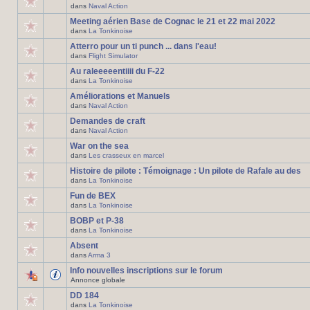
dans
Naval Action
Meeting aérien Base de Cognac le 21 et 22 mai 2022
dans
La Tonkinoise
Atterro pour un ti punch ... dans l'eau!
dans
Flight Simulator
Au raleeeeentiiii du F-22
dans
La Tonkinoise
Améliorations et Manuels
dans
Naval Action
Demandes de craft
dans
Naval Action
War on the sea
dans
Les crasseux en marcel
Histoire de pilote : Témoignage : Un pilote de Rafale au des
dans
La Tonkinoise
Fun de BEX
dans
La Tonkinoise
BOBP et P-38
dans
La Tonkinoise
Absent
dans
Arma 3
Info nouvelles inscriptions sur le forum
Annonce globale
DD 184
dans
La Tonkinoise