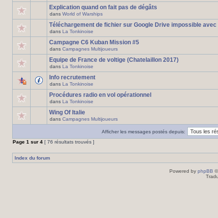
Explication quand on fait pas de dégâts
dans
World of Warships
Téléchargement de fichier sur Google Drive impossible avec
dans
La Tonkinoise
Campagne C6 Kuban Mission #5
dans
Campagnes Multijoueurs
Equipe de France de voltige (Chatelaillon 2017)
dans
La Tonkinoise
Info recrutement
dans
La Tonkinoise
Procédures radio en vol opérationnel
dans
La Tonkinoise
Wing Of Italie
dans
Campagnes Multijoueurs
Afficher les messages postés depuis:
Page
1
sur
4
[ 76 résultats trouvés ]
Index du forum
Powered by
phpBB
©
Tradu