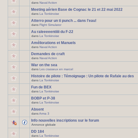
dans
Naval Action
Meeting aérien Base de Cognac le 21 et 22 mai 2022
dans
La Tonkinoise
Atterro pour un ti punch ... dans l'eau!
dans
Flight Simulator
Au raleeeeentiiii du F-22
dans
La Tonkinoise
Améliorations et Manuels
dans
Naval Action
Demandes de craft
dans
Naval Action
War on the sea
dans
Les crasseux en marcel
Histoire de pilote : Témoignage : Un pilote de Rafale au des
dans
La Tonkinoise
Fun de BEX
dans
La Tonkinoise
BOBP et P-38
dans
La Tonkinoise
Absent
dans
Arma 3
Info nouvelles inscriptions sur le forum
Annonce globale
DD 184
dans
La Tonkinoise