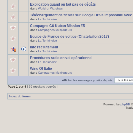
Explication quand on fait pas de dégâts
dans
World of Warships
Téléchargement de fichier sur Google Drive impossible avec
dans
La Tonkinoise
Campagne C6 Kuban Mission #5
dans
Campagnes Multijoueurs
Equipe de France de voltige (Chatelaillon 2017)
dans
La Tonkinoise
Info recrutement
dans
La Tonkinoise
Procédures radio en vol opérationnel
dans
La Tonkinoise
Wing Of Italie
dans
Campagnes Multijoueurs
Afficher les messages postés depuis:
Page
1
sur
4
[ 76 résultats trouvés ]
Index du forum
Powered by
phpBB
©
Tradu