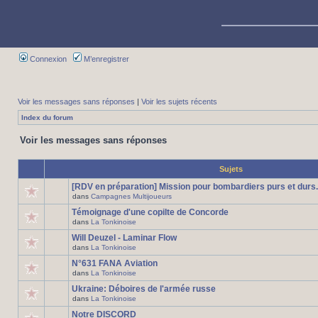
Connexion
M’enregistrer
Voir les messages sans réponses
|
Voir les sujets récents
Index du forum
Voir les messages sans réponses
Sujets
[RDV en préparation] Mission pour bombardiers purs et durs.
dans
Campagnes Multijoueurs
Témoignage d'une copilte de Concorde
dans
La Tonkinoise
Will Deuzel - Laminar Flow
dans
La Tonkinoise
N°631 FANA Aviation
dans
La Tonkinoise
Ukraine: Déboires de l'armée russe
dans
La Tonkinoise
Notre DISCORD