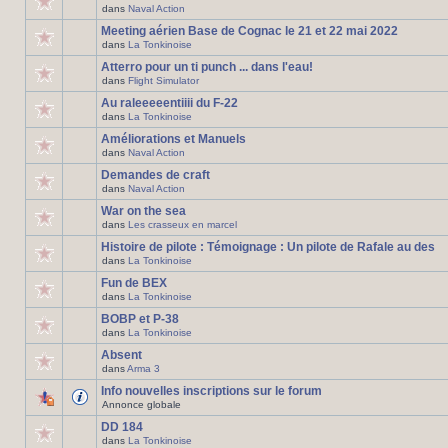
dans
Naval Action
Meeting aérien Base de Cognac le 21 et 22 mai 2022
dans
La Tonkinoise
Atterro pour un ti punch ... dans l'eau!
dans
Flight Simulator
Au raleeeeentiiii du F-22
dans
La Tonkinoise
Améliorations et Manuels
dans
Naval Action
Demandes de craft
dans
Naval Action
War on the sea
dans
Les crasseux en marcel
Histoire de pilote : Témoignage : Un pilote de Rafale au des
dans
La Tonkinoise
Fun de BEX
dans
La Tonkinoise
BOBP et P-38
dans
La Tonkinoise
Absent
dans
Arma 3
Info nouvelles inscriptions sur le forum
Annonce globale
DD 184
dans
La Tonkinoise