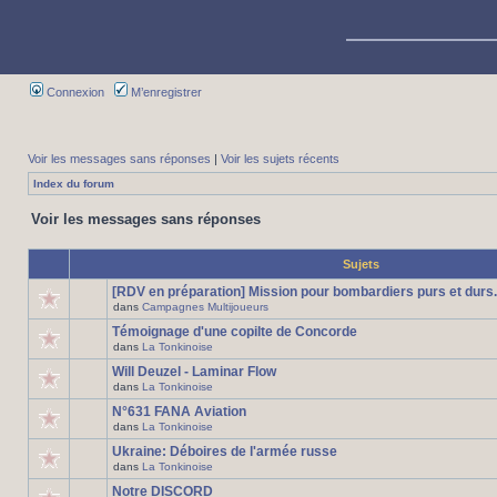
Connexion
M’enregistrer
Voir les messages sans réponses
|
Voir les sujets récents
Index du forum
Voir les messages sans réponses
Sujets
[RDV en préparation] Mission pour bombardiers purs et durs.
dans
Campagnes Multijoueurs
Témoignage d'une copilte de Concorde
dans
La Tonkinoise
Will Deuzel - Laminar Flow
dans
La Tonkinoise
N°631 FANA Aviation
dans
La Tonkinoise
Ukraine: Déboires de l'armée russe
dans
La Tonkinoise
Notre DISCORD