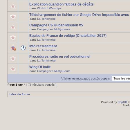
Explication quand on fait pas de dégâts
dans
World of Warships
Téléchargement de fichier sur Google Drive impossible avec
dans
La Tonkinoise
Campagne C6 Kuban Mission #5
dans
Campagnes Multijoueurs
Equipe de France de voltige (Chatelaillon 2017)
dans
La Tonkinoise
Info recrutement
dans
La Tonkinoise
Procédures radio en vol opérationnel
dans
La Tonkinoise
Wing Of Italie
dans
Campagnes Multijoueurs
Afficher les messages postés depuis:
Page
1
sur
4
[ 76 résultats trouvés ]
Index du forum
Powered by
phpBB
©
Tradu