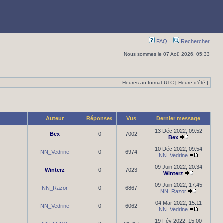
FAQ
Rechercher
Nous sommes le 07 Aoû 2026, 05:33
Heures au format UTC [ Heure d’été ]
Auteur
Réponses
Vus
Dernier message
13 Déc 2022, 09:52
Bex
0
7002
Bex
10 Déc 2022, 09:54
NN_Vedrine
0
6974
NN_Vedrine
09 Juin 2022, 20:34
Winterz
0
7023
Winterz
09 Juin 2022, 17:45
NN_Razor
0
6867
NN_Razor
04 Mar 2022, 15:11
NN_Vedrine
0
6062
NN_Vedrine
19 Fév 2022, 15:00