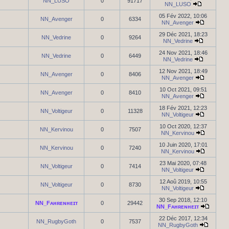
NN_LUSO
0
91717
NN_LUSO
05 Fév 2022, 10:06
NN_Avenger
0
6334
NN_Avenger
29 Déc 2021, 18:23
NN_Vedrine
0
9264
NN_Vedrine
24 Nov 2021, 18:46
NN_Vedrine
0
6449
NN_Vedrine
12 Nov 2021, 18:49
NN_Avenger
0
8406
NN_Avenger
10 Oct 2021, 09:51
NN_Avenger
0
8410
NN_Avenger
18 Fév 2021, 12:23
NN_Voltigeur
0
11328
NN_Voltigeur
10 Oct 2020, 12:37
NN_Kervinou
0
7507
NN_Kervinou
10 Juin 2020, 17:01
NN_Kervinou
0
7240
NN_Kervinou
23 Mai 2020, 07:48
NN_Voltigeur
0
7414
NN_Voltigeur
12 Aoû 2019, 10:55
NN_Voltigeur
0
8730
NN_Voltigeur
30 Sep 2018, 12:10
NN_Fᴀʜʀᴇɴʜᴇɪᴛ
0
29442
NN_Fᴀʜʀᴇɴʜᴇɪᴛ
22 Déc 2017, 12:34
NN_RugbyGoth
0
7537
NN_RugbyGoth