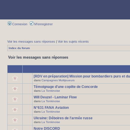
Connexion
M’enregistrer
Voir les messages sans réponses
|
Voir les sujets récents
Index du forum
Voir les messages sans réponses
[RDV en préparation] Mission pour bombardiers purs et du
dans
Campagnes Multijoueurs
Témoignage d'une copilte de Concorde
dans
La Tonkinoise
Will Deuzel - Laminar Flow
dans
La Tonkinoise
N°631 FANA Aviation
dans
La Tonkinoise
Ukraine: Déboires de l'armée russe
dans
La Tonkinoise
Notre DISCORD