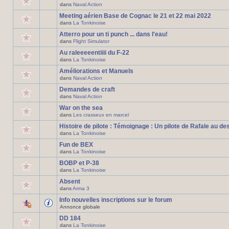
dans
Naval Action
Meeting aérien Base de Cognac le 21 et 22 mai 2022
dans
La Tonkinoise
Atterro pour un ti punch ... dans l'eau!
dans
Flight Simulator
Au raleeeeentiiii du F-22
dans
La Tonkinoise
Améliorations et Manuels
dans
Naval Action
Demandes de craft
dans
Naval Action
War on the sea
dans
Les crasseux en marcel
Histoire de pilote : Témoignage : Un pilote de Rafale au de
dans
La Tonkinoise
Fun de BEX
dans
La Tonkinoise
BOBP et P-38
dans
La Tonkinoise
Absent
dans
Arma 3
Info nouvelles inscriptions sur le forum
Annonce globale
DD 184
dans
La Tonkinoise