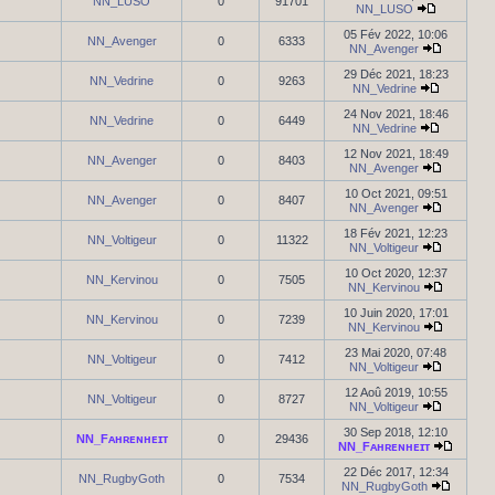
NN_LUSO
0
91701
NN_LUSO
05 Fév 2022, 10:06
NN_Avenger
0
6333
NN_Avenger
29 Déc 2021, 18:23
NN_Vedrine
0
9263
NN_Vedrine
24 Nov 2021, 18:46
NN_Vedrine
0
6449
NN_Vedrine
12 Nov 2021, 18:49
NN_Avenger
0
8403
NN_Avenger
10 Oct 2021, 09:51
NN_Avenger
0
8407
NN_Avenger
18 Fév 2021, 12:23
NN_Voltigeur
0
11322
NN_Voltigeur
10 Oct 2020, 12:37
NN_Kervinou
0
7505
NN_Kervinou
10 Juin 2020, 17:01
NN_Kervinou
0
7239
NN_Kervinou
23 Mai 2020, 07:48
NN_Voltigeur
0
7412
NN_Voltigeur
12 Aoû 2019, 10:55
NN_Voltigeur
0
8727
NN_Voltigeur
30 Sep 2018, 12:10
NN_Fᴀʜʀᴇɴʜᴇɪᴛ
0
29436
NN_Fᴀʜʀᴇɴʜᴇɪᴛ
22 Déc 2017, 12:34
NN_RugbyGoth
0
7534
NN_RugbyGoth