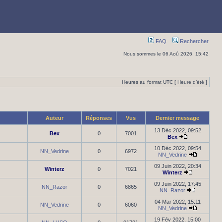
FAQ
Rechercher
Nous sommes le 06 Aoû 2026, 15:42
Heures au format UTC [ Heure d’été ]
Auteur
Réponses
Vus
Dernier message
13 Déc 2022, 09:52
Bex
0
7001
Bex
10 Déc 2022, 09:54
NN_Vedrine
0
6972
NN_Vedrine
09 Juin 2022, 20:34
Winterz
0
7021
Winterz
09 Juin 2022, 17:45
NN_Razor
0
6865
NN_Razor
04 Mar 2022, 15:11
NN_Vedrine
0
6060
NN_Vedrine
19 Fév 2022, 15:00