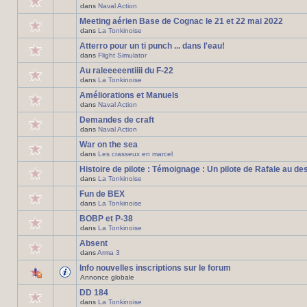
dans
Naval Action
Meeting aérien Base de Cognac le 21 et 22 mai 2022
dans
La Tonkinoise
Atterro pour un ti punch ... dans l'eau!
dans
Flight Simulator
Au raleeeeentiiii du F-22
dans
La Tonkinoise
Améliorations et Manuels
dans
Naval Action
Demandes de craft
dans
Naval Action
War on the sea
dans
Les crasseux en marcel
Histoire de pilote : Témoignage : Un pilote de Rafale au de
dans
La Tonkinoise
Fun de BEX
dans
La Tonkinoise
BOBP et P-38
dans
La Tonkinoise
Absent
dans
Arma 3
Info nouvelles inscriptions sur le forum
Annonce globale
DD 184
dans
La Tonkinoise