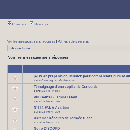
Connexion
M’enregistrer
Voir les messages sans réponses
|
Voir les sujets récents
Index du forum
Voir les messages sans réponses
[RDV en préparation] Mission pour bombardiers purs et du
dans
Campagnes Multijoueurs
Témoignage d'une copilte de Concorde
dans
La Tonkinoise
Will Deuzel - Laminar Flow
dans
La Tonkinoise
N°631 FANA Aviation
dans
La Tonkinoise
Ukraine: Déboires de l'armée russe
dans
La Tonkinoise
Notre DISCORD