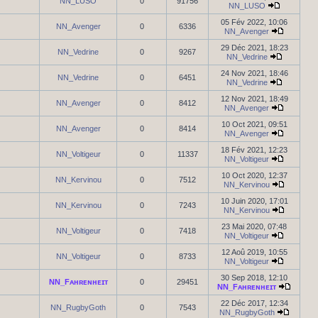
NN_LUSO
0
91756
NN_LUSO
05 Fév 2022, 10:06
NN_Avenger
0
6336
NN_Avenger
29 Déc 2021, 18:23
NN_Vedrine
0
9267
NN_Vedrine
24 Nov 2021, 18:46
NN_Vedrine
0
6451
NN_Vedrine
12 Nov 2021, 18:49
NN_Avenger
0
8412
NN_Avenger
10 Oct 2021, 09:51
NN_Avenger
0
8414
NN_Avenger
18 Fév 2021, 12:23
NN_Voltigeur
0
11337
NN_Voltigeur
10 Oct 2020, 12:37
NN_Kervinou
0
7512
NN_Kervinou
10 Juin 2020, 17:01
NN_Kervinou
0
7243
NN_Kervinou
23 Mai 2020, 07:48
NN_Voltigeur
0
7418
NN_Voltigeur
12 Aoû 2019, 10:55
NN_Voltigeur
0
8733
NN_Voltigeur
30 Sep 2018, 12:10
NN_Fᴀʜʀᴇɴʜᴇɪᴛ
0
29451
NN_Fᴀʜʀᴇɴʜᴇɪᴛ
22 Déc 2017, 12:34
NN_RugbyGoth
0
7543
NN_RugbyGoth