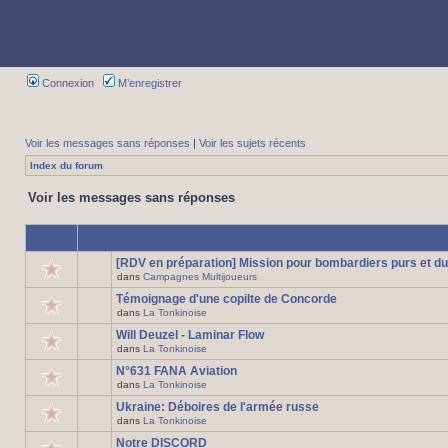
Connexion
M’enregistrer
Voir les messages sans réponses
|
Voir les sujets récents
Index du forum
Voir les messages sans réponses
[RDV en préparation] Mission pour bombardiers purs et du
dans
Campagnes Multijoueurs
Témoignage d'une copilte de Concorde
dans
La Tonkinoise
Will Deuzel - Laminar Flow
dans
La Tonkinoise
N°631 FANA Aviation
dans
La Tonkinoise
Ukraine: Déboires de l'armée russe
dans
La Tonkinoise
Notre DISCORD