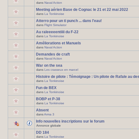
dans
Naval Action
Meeting aérien Base de Cognac le 21 et 22 mai 2022
dans
La Tonkinoise
Atterro pour un ti punch ... dans l'eau!
dans
Flight Simulator
Au raleeeeentiiii du F-22
dans
La Tonkinoise
Améliorations et Manuels
dans
Naval Action
Demandes de craft
dans
Naval Action
War on the sea
dans
Les crasseux en marcel
Histoire de pilote : Témoignage : Un pilote de Rafale au de
dans
La Tonkinoise
Fun de BEX
dans
La Tonkinoise
BOBP et P-38
dans
La Tonkinoise
Absent
dans
Arma 3
Info nouvelles inscriptions sur le forum
Annonce globale
DD 184
dans
La Tonkinoise