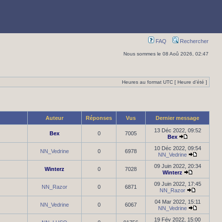
FAQ
Rechercher
Nous sommes le 08 Aoû 2026, 02:47
Heures au format UTC [ Heure d’été ]
Auteur
Réponses
Vus
Dernier message
13 Déc 2022, 09:52
Bex
0
7005
Bex
10 Déc 2022, 09:54
NN_Vedrine
0
6978
NN_Vedrine
09 Juin 2022, 20:34
Winterz
0
7028
Winterz
09 Juin 2022, 17:45
NN_Razor
0
6871
NN_Razor
04 Mar 2022, 15:11
NN_Vedrine
0
6067
NN_Vedrine
19 Fév 2022, 15:00