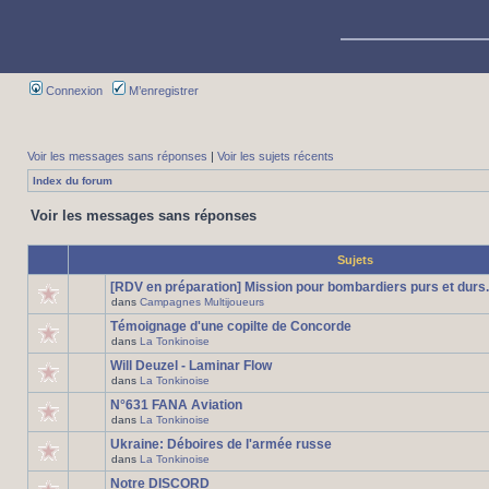
Connexion
M’enregistrer
Voir les messages sans réponses
|
Voir les sujets récents
Index du forum
Voir les messages sans réponses
Sujets
[RDV en préparation] Mission pour bombardiers purs et durs.
dans
Campagnes Multijoueurs
Témoignage d'une copilte de Concorde
dans
La Tonkinoise
Will Deuzel - Laminar Flow
dans
La Tonkinoise
N°631 FANA Aviation
dans
La Tonkinoise
Ukraine: Déboires de l'armée russe
dans
La Tonkinoise
Notre DISCORD