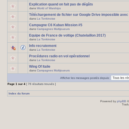
Explication quand on fait pas de dégâts
dans
World of Warships
Téléchargement de fichier sur Google Drive impossible avec
dans
La Tonkinoise
Campagne C6 Kuban Mission #5
dans
Campagnes Multijoueurs
Equipe de France de voltige (Chatelaillon 2017)
dans
La Tonkinoise
Info recrutement
dans
La Tonkinoise
Procédures radio en vol opérationnel
dans
La Tonkinoise
Wing Of Italie
dans
Campagnes Multijoueurs
Afficher les messages postés depuis:
Page
1
sur
4
[ 76 résultats trouvés ]
Index du forum
Powered by
phpBB
©
Tradu