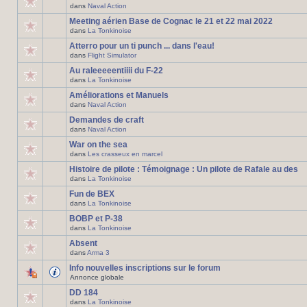
dans
Naval Action
Meeting aérien Base de Cognac le 21 et 22 mai 2022
dans
La Tonkinoise
Atterro pour un ti punch ... dans l'eau!
dans
Flight Simulator
Au raleeeeentiiii du F-22
dans
La Tonkinoise
Améliorations et Manuels
dans
Naval Action
Demandes de craft
dans
Naval Action
War on the sea
dans
Les crasseux en marcel
Histoire de pilote : Témoignage : Un pilote de Rafale au des
dans
La Tonkinoise
Fun de BEX
dans
La Tonkinoise
BOBP et P-38
dans
La Tonkinoise
Absent
dans
Arma 3
Info nouvelles inscriptions sur le forum
Annonce globale
DD 184
dans
La Tonkinoise