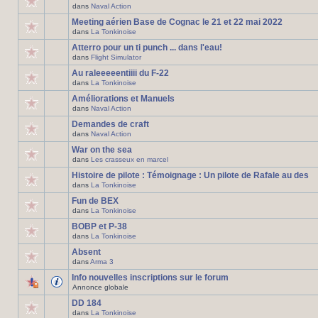
dans
Naval Action
Meeting aérien Base de Cognac le 21 et 22 mai 2022
dans
La Tonkinoise
Atterro pour un ti punch ... dans l'eau!
dans
Flight Simulator
Au raleeeeentiiii du F-22
dans
La Tonkinoise
Améliorations et Manuels
dans
Naval Action
Demandes de craft
dans
Naval Action
War on the sea
dans
Les crasseux en marcel
Histoire de pilote : Témoignage : Un pilote de Rafale au des
dans
La Tonkinoise
Fun de BEX
dans
La Tonkinoise
BOBP et P-38
dans
La Tonkinoise
Absent
dans
Arma 3
Info nouvelles inscriptions sur le forum
Annonce globale
DD 184
dans
La Tonkinoise