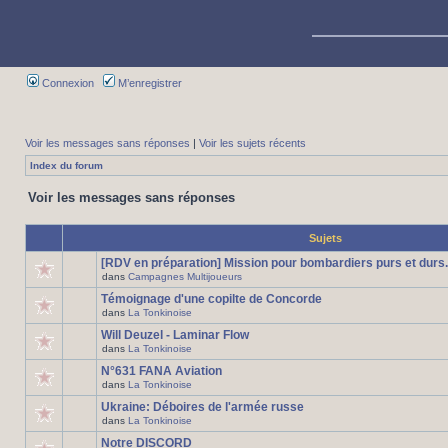
Connexion
M’enregistrer
Voir les messages sans réponses
|
Voir les sujets récents
Index du forum
Voir les messages sans réponses
Sujets
[RDV en préparation] Mission pour bombardiers purs et durs.
dans
Campagnes Multijoueurs
Témoignage d'une copilte de Concorde
dans
La Tonkinoise
Will Deuzel - Laminar Flow
dans
La Tonkinoise
N°631 FANA Aviation
dans
La Tonkinoise
Ukraine: Déboires de l'armée russe
dans
La Tonkinoise
Notre DISCORD