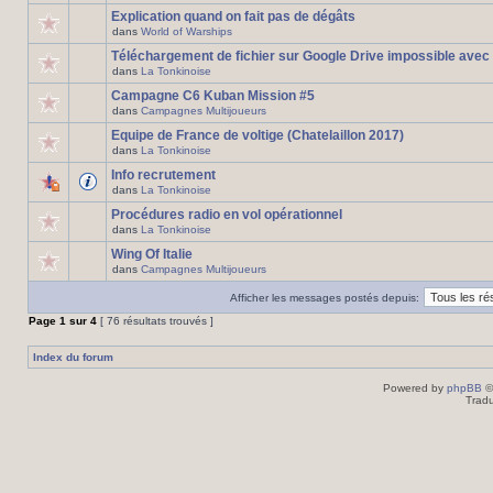
Explication quand on fait pas de dégâts
dans
World of Warships
Téléchargement de fichier sur Google Drive impossible avec
dans
La Tonkinoise
Campagne C6 Kuban Mission #5
dans
Campagnes Multijoueurs
Equipe de France de voltige (Chatelaillon 2017)
dans
La Tonkinoise
Info recrutement
dans
La Tonkinoise
Procédures radio en vol opérationnel
dans
La Tonkinoise
Wing Of Italie
dans
Campagnes Multijoueurs
Afficher les messages postés depuis:
Page
1
sur
4
[ 76 résultats trouvés ]
Index du forum
Powered by
phpBB
©
Tradu