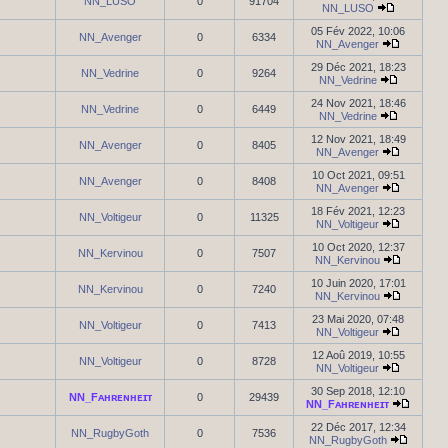
NN_LUSO
0
91704
NN_LUSO
05 Fév 2022, 10:06
NN_Avenger
0
6334
NN_Avenger
29 Déc 2021, 18:23
NN_Vedrine
0
9264
NN_Vedrine
24 Nov 2021, 18:46
NN_Vedrine
0
6449
NN_Vedrine
12 Nov 2021, 18:49
NN_Avenger
0
8405
NN_Avenger
10 Oct 2021, 09:51
NN_Avenger
0
8408
NN_Avenger
18 Fév 2021, 12:23
NN_Voltigeur
0
11325
NN_Voltigeur
10 Oct 2020, 12:37
NN_Kervinou
0
7507
NN_Kervinou
10 Juin 2020, 17:01
NN_Kervinou
0
7240
NN_Kervinou
23 Mai 2020, 07:48
NN_Voltigeur
0
7413
NN_Voltigeur
12 Aoû 2019, 10:55
NN_Voltigeur
0
8728
NN_Voltigeur
30 Sep 2018, 12:10
NN_Fᴀʜʀᴇɴʜᴇɪᴛ
0
29439
NN_Fᴀʜʀᴇɴʜᴇɪᴛ
22 Déc 2017, 12:34
NN_RugbyGoth
0
7536
NN_RugbyGoth