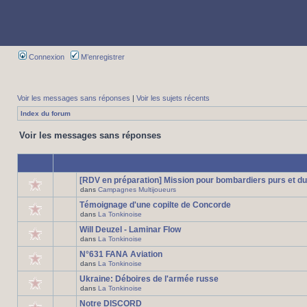
Connexion
M’enregistrer
Voir les messages sans réponses
|
Voir les sujets récents
Index du forum
Voir les messages sans réponses
[RDV en préparation] Mission pour bombardiers purs et du
dans
Campagnes Multijoueurs
Témoignage d'une copilte de Concorde
dans
La Tonkinoise
Will Deuzel - Laminar Flow
dans
La Tonkinoise
N°631 FANA Aviation
dans
La Tonkinoise
Ukraine: Déboires de l'armée russe
dans
La Tonkinoise
Notre DISCORD