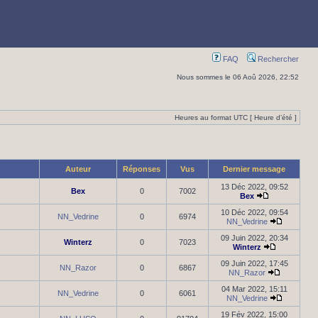
FAQ
Rechercher
Nous sommes le 06 Aoû 2026, 22:52
Heures au format UTC [ Heure d’été ]
Auteur
Réponses
Vus
Dernier message
13 Déc 2022, 09:52
Bex
0
7002
Bex
10 Déc 2022, 09:54
NN_Vedrine
0
6974
NN_Vedrine
09 Juin 2022, 20:34
Winterz
0
7023
Winterz
09 Juin 2022, 17:45
NN_Razor
0
6867
NN_Razor
04 Mar 2022, 15:11
NN_Vedrine
0
6061
NN_Vedrine
19 Fév 2022, 15:00