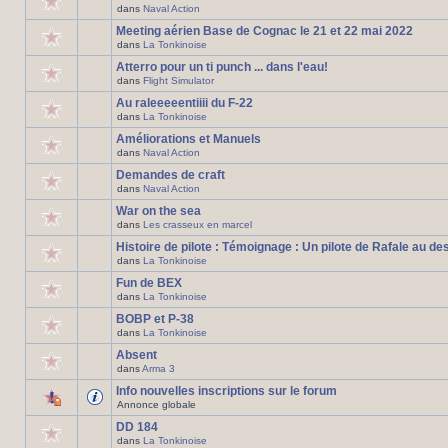
dans
Naval Action
Meeting aérien Base de Cognac le 21 et 22 mai 2022
dans
La Tonkinoise
Atterro pour un ti punch ... dans l'eau!
dans
Flight Simulator
Au raleeeeentiiii du F-22
dans
La Tonkinoise
Améliorations et Manuels
dans
Naval Action
Demandes de craft
dans
Naval Action
War on the sea
dans
Les crasseux en marcel
Histoire de pilote : Témoignage : Un pilote de Rafale au de
dans
La Tonkinoise
Fun de BEX
dans
La Tonkinoise
BOBP et P-38
dans
La Tonkinoise
Absent
dans
Arma 3
Info nouvelles inscriptions sur le forum
Annonce globale
DD 184
dans
La Tonkinoise