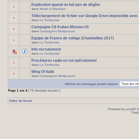
Explication quand on fait pas de dégâts
dans
World of Warships
Téléchargement de fichier sur Google Drive impossible avec
dans
La Tonkinoise
Campagne C6 Kuban Mission #5
dans
Campagnes Multijoueurs
Equipe de France de voltige (Chatelaillon 2017)
dans
La Tonkinoise
Info recrutement
dans
La Tonkinoise
Procédures radio en vol opérationnel
dans
La Tonkinoise
Wing Of Italie
dans
Campagnes Multijoueurs
Afficher les messages postés depuis:
Page
1
sur
4
[ 76 résultats trouvés ]
Index du forum
Powered by
phpBB
©
Tradu