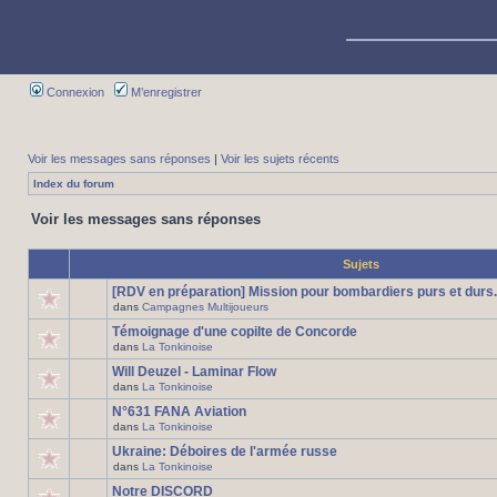
Connexion
M’enregistrer
Voir les messages sans réponses
|
Voir les sujets récents
Index du forum
Voir les messages sans réponses
Sujets
[RDV en préparation] Mission pour bombardiers purs et durs.
dans
Campagnes Multijoueurs
Témoignage d'une copilte de Concorde
dans
La Tonkinoise
Will Deuzel - Laminar Flow
dans
La Tonkinoise
N°631 FANA Aviation
dans
La Tonkinoise
Ukraine: Déboires de l'armée russe
dans
La Tonkinoise
Notre DISCORD