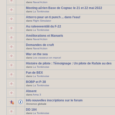
dans
Naval Action
Meeting aérien Base de Cognac le 21 et 22 mai 2022
dans
La Tonkinoise
Atterro pour un ti punch ... dans l'eau!
dans
Flight Simulator
Au raleeeeentiiii du F-22
dans
La Tonkinoise
Améliorations et Manuels
dans
Naval Action
Demandes de craft
dans
Naval Action
War on the sea
dans
Les crasseux en marcel
Histoire de pilote : Témoignage : Un pilote de Rafale au des
dans
La Tonkinoise
Fun de BEX
dans
La Tonkinoise
BOBP et P-38
dans
La Tonkinoise
Absent
dans
Arma 3
Info nouvelles inscriptions sur le forum
Annonce globale
DD 184
dans
La Tonkinoise