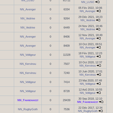
NN_LUSO
0
91712
NN_LUSO
05 Fév 2022, 10:06
NN_Avenger
0
6334
NN_Avenger
29 Déc 2021, 18:23
NN_Vedrine
0
9264
NN_Vedrine
24 Nov 2021, 18:46
NN_Vedrine
0
6449
NN_Vedrine
12 Nov 2021, 18:49
NN_Avenger
0
8406
NN_Avenger
10 Oct 2021, 09:51
NN_Avenger
0
8409
NN_Avenger
18 Fév 2021, 12:23
NN_Voltigeur
0
11328
NN_Voltigeur
10 Oct 2020, 12:37
NN_Kervinou
0
7507
NN_Kervinou
10 Juin 2020, 17:01
NN_Kervinou
0
7240
NN_Kervinou
23 Mai 2020, 07:48
NN_Voltigeur
0
7414
NN_Voltigeur
12 Aoû 2019, 10:55
NN_Voltigeur
0
8728
NN_Voltigeur
30 Sep 2018, 12:10
NN_Fᴀʜʀᴇɴʜᴇɪᴛ
0
29439
NN_Fᴀʜʀᴇɴʜᴇɪᴛ
22 Déc 2017, 12:34
NN_RugbyGoth
0
7536
NN_RugbyGoth