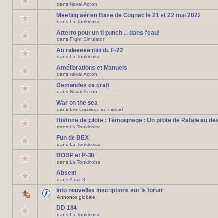
dans
Naval Action
Meeting aérien Base de Cognac le 21 et 22 mai 2022
dans
La Tonkinoise
Atterro pour un ti punch ... dans l'eau!
dans
Flight Simulator
Au raleeeeentiiii du F-22
dans
La Tonkinoise
Améliorations et Manuels
dans
Naval Action
Demandes de craft
dans
Naval Action
War on the sea
dans
Les crasseux en marcel
Histoire de pilote : Témoignage : Un pilote de Rafale au de
dans
La Tonkinoise
Fun de BEX
dans
La Tonkinoise
BOBP et P-38
dans
La Tonkinoise
Absent
dans
Arma 3
Info nouvelles inscriptions sur le forum
Annonce globale
DD 184
dans
La Tonkinoise