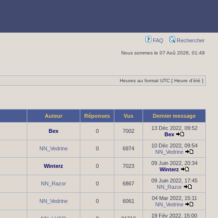
FAQ
Rechercher
Nous sommes le 07 Aoû 2026, 01:49
Heures au format UTC [ Heure d’été ]
Auteur
Réponses
Vus
Dernier message
13 Déc 2022, 09:52
Bex
0
7002
Bex
10 Déc 2022, 09:54
NN_Vedrine
0
6974
NN_Vedrine
09 Juin 2022, 20:34
Winterz
0
7023
Winterz
09 Juin 2022, 17:45
NN_Razor
0
6867
NN_Razor
04 Mar 2022, 15:11
NN_Vedrine
0
6061
NN_Vedrine
19 Fév 2022, 15:00