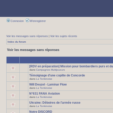
Connexion
M’enregistrer
Voir les messages sans réponses
|
Voir les sujets récents
Index du forum
Voir les messages sans réponses
[RDV en préparation] Mission pour bombardiers purs et du
dans
Campagnes Multijoueurs
Témoignage d'une copilte de Concorde
dans
La Tonkinoise
Will Deuzel - Laminar Flow
dans
La Tonkinoise
N°631 FANA Aviation
dans
La Tonkinoise
Ukraine: Déboires de l'armée russe
dans
La Tonkinoise
Notre DISCORD