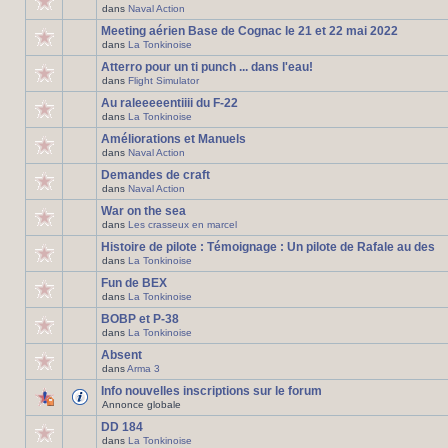
dans
Naval Action
Meeting aérien Base de Cognac le 21 et 22 mai 2022
dans
La Tonkinoise
Atterro pour un ti punch ... dans l'eau!
dans
Flight Simulator
Au raleeeeentiiii du F-22
dans
La Tonkinoise
Améliorations et Manuels
dans
Naval Action
Demandes de craft
dans
Naval Action
War on the sea
dans
Les crasseux en marcel
Histoire de pilote : Témoignage : Un pilote de Rafale au des
dans
La Tonkinoise
Fun de BEX
dans
La Tonkinoise
BOBP et P-38
dans
La Tonkinoise
Absent
dans
Arma 3
Info nouvelles inscriptions sur le forum
Annonce globale
DD 184
dans
La Tonkinoise