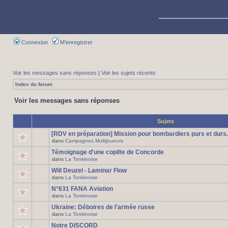
Connexion
M’enregistrer
Voir les messages sans réponses
|
Voir les sujets récents
Index du forum
Voir les messages sans réponses
Sujets
[RDV en préparation] Mission pour bombardiers purs et durs.
dans
Campagnes Multijoueurs
Témoignage d'une copilte de Concorde
dans
La Tonkinoise
Will Deuzel - Laminar Flow
dans
La Tonkinoise
N°631 FANA Aviation
dans
La Tonkinoise
Ukraine: Déboires de l'armée russe
dans
La Tonkinoise
Notre DISCORD