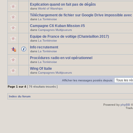
Explication quand on fait pas de dégâts
dans
World of Warships
Téléchargement de fichier sur Google Drive impossible avec
dans
La Tonkinoise
Campagne C6 Kuban Mission #5
dans
Campagnes Multijoueurs
Equipe de France de voltige (Chatelaillon 2017)
dans
La Tonkinoise
Info recrutement
dans
La Tonkinoise
Procédures radio en vol opérationnel
dans
La Tonkinoise
Wing Of Italie
dans
Campagnes Multijoueurs
Afficher les messages postés depuis:
Page
1
sur
4
[ 76 résultats trouvés ]
Index du forum
Powered by
phpBB
©
Tradu